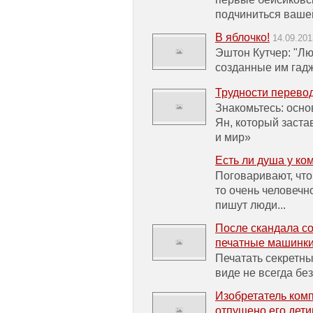
подчиниться ваше
В яблочко!
14.09.201
Эштон Кутчер: "Лю
созданные им гадж
Трудности перево
Знакомьтесь: осн
Ян, который заста
и мир»
Есть ли душа у к
Поговаривают, что
то очень человечн
пишут люди...
После скандала с
печатные машинк
Печатать секретн
виде не всегда бе
Изобретатель ком
отпущено его дет