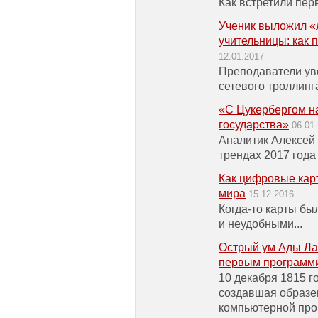
Как встретили пер
Ученик выложил «
учительницы: как 
12.01.2017
Преподаватели ув
сетевого троллинг
«С Цукербергом на
государства»
06.01
Аналитик Алексей
трендах 2017 года
Как цифровые кар
мира
15.12.2016
Когда-то карты б
и неудобными...
Острый ум Ады Лав
первым программи
10 декабря 1815 г
создавшая образе
компьютерной про