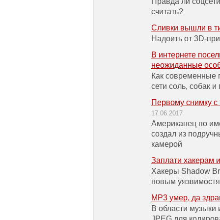
Правда ли соцсети
считать?
Сливки вышли в т
Надоить от 3D-пр
В интернете посел
неожиданные особ
Как современные 
сети соль, собак и
Первому снимку с 
17.06.2017
Американец по име
создал из подручн
камерой
Заплати хакерам и
Хакеры Shadow Bro
новым уязвимост
MP3 умер, да здра
В области музыки и
JPEG для кодиров