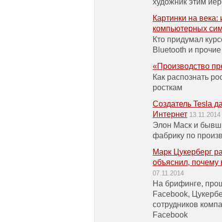
художник этим ие
Картинки на века:
компьютерных си
Кто придумал курс
Bluetooth и проч
«Производство пр
Как распознать ро
росткам
Создатель Tesla д
Интернет
13.11.2014
Элон Маск и бывш
фабрику по произв
Марк Цукерберг ра
объяснил, почему 
07.11.2014
На брифинге, про
Facebook, Цукербе
сотрудников компа
Facebook