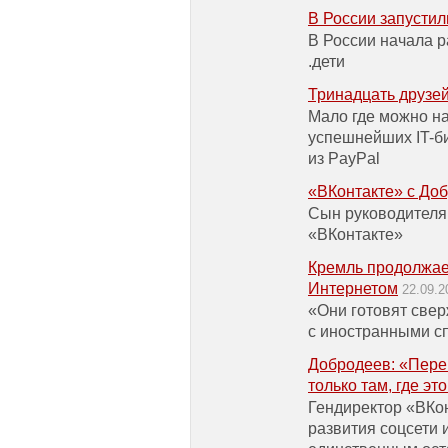
В России запустил
В России начала р
.дети
Тринадцать друзе
Мало где можно н
успешнейших IT-б
из PayPal
«ВКонтакте» с До
Сын руководителя
«ВКонтакте»
Кремль продолжае
Интернетом
22.09.2
«Они готовят свер
с иностранными с
Добродеев: «Пере
только там, где эт
Гендиректор «ВКо
развития соцсети 