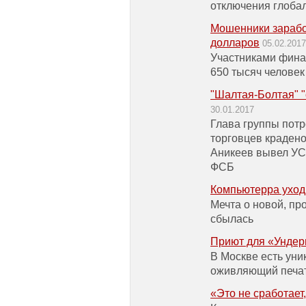
отключения глобал
Мошенники зарабо
долларов
05.02.2017
Участниками фина
650 тысяч человек
"Шалтая-Болтая" "
30.01.2017
Глава группы пот
торговцев краден
Аникеев вывел УС
ФСБ
Компьютерра уходи
Мечта о новой, пр
сбылась
Приют для «Ундер
В Москве есть ун
оживляющий печа
«Это не сработает