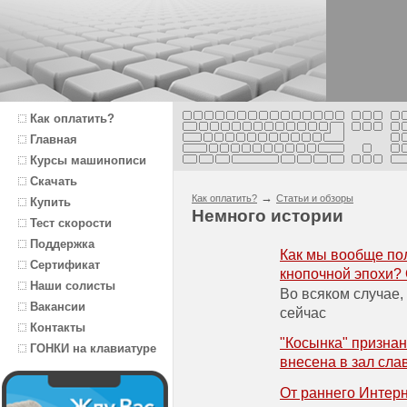
Как оплатить?
Главная
Курсы машинописи
Скачать
→
Как оплатить?
Статьи и обзоры
Купить
Немного истории
Тест скорости
Поддержка
Как мы вообще по
Сертификат
кнопочной эпохи?
Наши солисты
Во всяком случае,
Вакансии
сейчас
Контакты
"Косынка" признан
ГОНКИ на клавиатуре
внесена в зал сла
От раннего Интерн