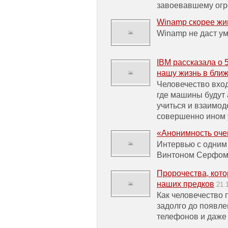
завоевавшему огр
Winamp скорее жи
Winamp не даст у
IBM рассказала о 
нашу жизнь в бли
Человечество вход
где машины будут 
учиться и взаимод
совершенно ином 
«Анонимность оче
Интервью с одним
Винтоном Серфо
Пророчества, кото
наших предков
21.
Как человечество 
задолго до появл
телефонов и даже 