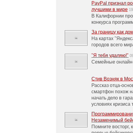
PayPal признал р
лучшими в мире
19
В Калифорнии пр
конкурса программ
За границу как до
На картах "Яндек
городов всего мир
"Я тебя удаляю!"
0
Семейные онлайн
Стив Возняк в Мо
Рассказ отца-осно
смартфон похож н
начать дело в гар
условиях кризиса т
Программирование:
Незаменимый бей
Помните восторг, 
первые бейсиковс