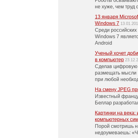
Роботы осваивают
не хуже, чем труд
13 января Microso
Windows 7
13.01.20
Cреди российских
Windows 7 являетс
Android
Ученый хочет доби
в компьютер
23.12.
Сделав цифровую 
размещать мысли в
при любой необхо
На смену JPEG пр
Известный францу
Беллар разработа
Картинки на века:
компьютерных сим
Порой смотришь на
недоумеваешь: «Чт