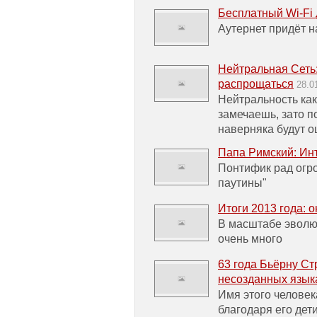
Бесплатный Wi-Fi 
Аутернет придёт н
Нейтральная Сеть:
распрощаться
28.0
Нейтральность как
замечаешь, зато п
наверняка будут 
Папа Римский: Инт
Понтифик рад огр
паутины"
Итоги 2013 года: 
В масштабе эволю
очень много
63 года Бьёрну Стр
несозданных язык
Имя этого человек
благодаря его де