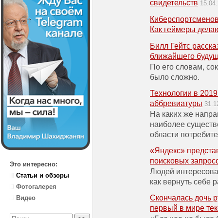
свидетельств
15.04
Киберспортсменов
Как геймеры дела
Билл Гейтс расска
ближайшего будущ
По его словам, сок
было сложно.
Технологии в 2019 
аббревиатуры
31.1
На каких же напра
наиболее существ
области потребите
«Яндекс» предста
поисковых запрос
Это интересно:
Людей интересовал
Статьи и обзоры
как вернуть себе 
Фотогалерея
Скончалась дочь р
Видео
первый в мире те