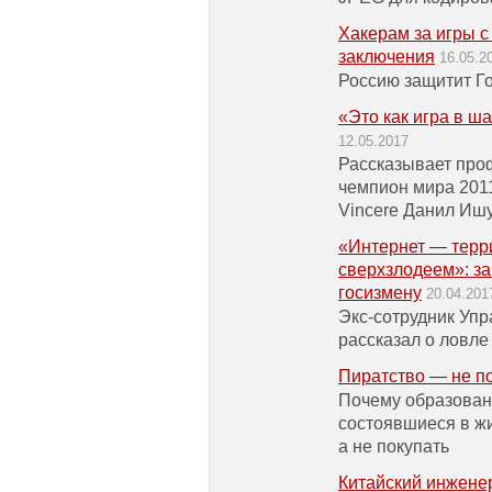
Хакерам за игры с 
заключения
16.05.2
Россию защитит Г
«Это как игра в ш
12.05.2017
Рассказывает проф
чемпион мира 2011
Vincere Данил Иш
«Интернет — терри
сверхзлодеем»: за
госизмену
20.04.201
Экс-сотрудник Уп
рассказал о ловле
Пиратство — не п
Почему образован
состоявшиеся в жи
а не покупать
Китайский инжене