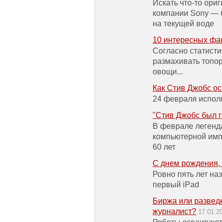
Искать что-то ори
компании Sony — 
на текущей воде
10 интересных фа
Согласно статисти
размахивать топо
овощи...
Как Стив Джобс ос
24 февраля испол
"Стив Джобс был 
В феврале легенд
компьютерной имп
60 лет
C днем рождения, 
Ровно пять лет на
первый iPad
Биржа или разведк
журналист?
17.01.2