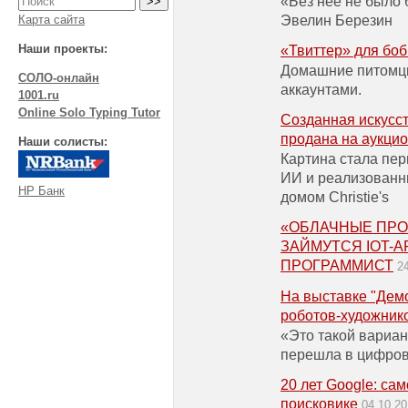
«Без нее не было 
Эвелин Березин
Карта сайта
Наши проекты:
«Твиттер» для боб
Домашние питомцы
СОЛО-онлайн
аккаунтами.
1001.ru
Online Solo Typing Tutor
Созданная искусс
продана на аукцио
Наши солисты:
Картина стала пе
ИИ и реализован
НР Банк
домом Christie's
«ОБЛАЧНЫЕ ПРО
ЗАЙМУТСЯ IOT-АР
ПРОГРАММИСТ
2
На выставке "Дем
роботов-художник
«Это такой вариан
перешла в цифров
20 лет Google: са
поисковике
04.10.2