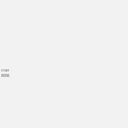
 стал
 8008.