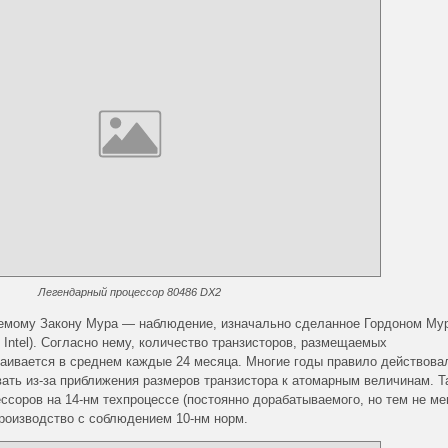
Легендарный процессор 80486 DX2
аемому Закону Мура — наблюдение, изначально сделанное Гордоном Му
м Intel). Согласно нему, количество транзисторов, размещаемых
аивается в среднем каждые 24 месяца. Многие годы правило действова
вать из-за приближения размеров транзистора к атомарным величинам. Т
ессоров на 14-нм техпроцессе (постоянно дорабатываемого, но тем не ме
производство с соблюдением 10-нм норм.