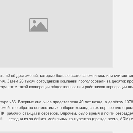
вать 50 её достижений, которые больше всего запомнились или считаются
я. Затем 26 тысяч сотрудников компании проголосовали за десяток пр
В результате такой кооперации общественности и работников корпорации п
тура x86. Впервые она была представлена 40 лет назад, в далёком 1978
о семейство обратно совместимых наборов команд с тех пор прошло огро
ПК, рабочих станций и серверов. Впрочем, было время и почти безразде
й — сегодня из-за бойких мобильных конкурентов (прежде всего, ARM) 