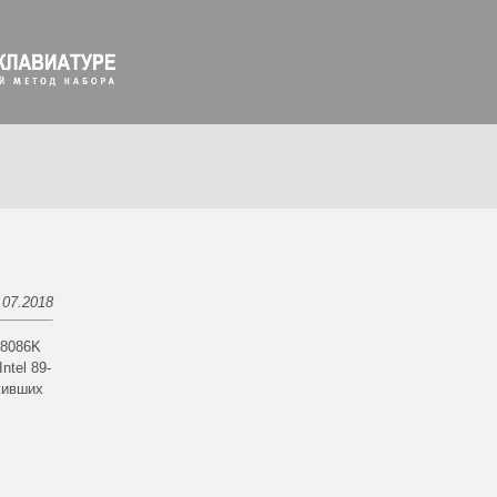
.07.2018
-8086K
tel 89-
живших