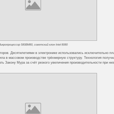
икропроцессор 580ВМ80, советский клон Intel 8080
сторов. Десятилетиями в электронике использовались исключительно п
енила в массовом производстве трёхмерную структуру. Технология получи
ать Закону Мура за счёт резкого увеличения производительности при ни