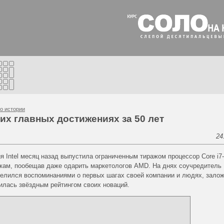
о истории
воих главных достижениях за 50 лет
24
я Intel месяц назад выпустила ограниченным тиражом процессор Core i7
икам, пообещав даже одарить маркетологов AMD. На днях соучредитель In
делился воспоминаниями о первых шагах своей компании и людях, зало
илась звёздным рейтингом своих новаций.