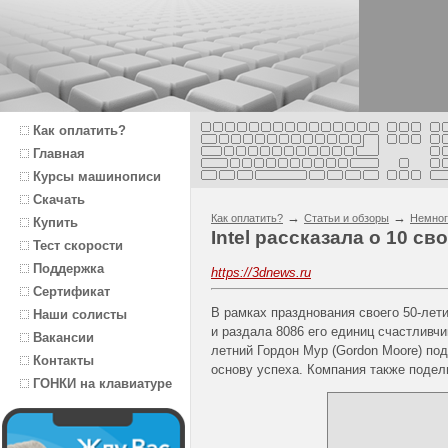
Как оплатить?
Главная
Курсы машинописи
Скачать
→
→
Как оплатить?
Статьи и обзоры
Немног
Купить
Intel рассказала о 10 с
Тест скорости
Поддержка
https://3dnews.ru
Сертификат
В рамках празднования своего 50-лети
Наши солисты
и раздала 8086 его единиц счастливч
Вакансии
летний Гордон Мур (Gordon Moore) по
Контакты
основу успеха. Компания также подел
ГОНКИ на клавиатуре