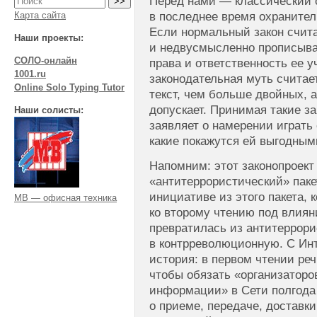
Перед нами — классический 
в последнее время охранител
Карта сайта
Если нормальный закон счита
Наши проекты:
и недвусмысленно прописывае
СОЛО-онлайн
права и ответственность ее у
1001.ru
законодательная муть считае
Online Solo Typing Tutor
текст, чем больше двойных, а
допускает. Принимая такие за
Наши солисты:
заявляет о намерении играть
какие покажутся ей выгодным
Напомним: этот законопроект 
«антитеррористический» паке
инициативе из этого пакета, 
МВ — офисная техника
ко второму чтению под влиян
превратилась из антитеррори
в контрреволюционную. С Ин
история: в первом чтении ре
чтобы обязать «организаторо
информации» в Сети полгод
о приеме, передаче, доставк