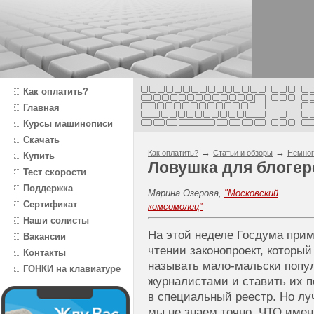
Как оплатить?
Главная
Курсы машинописи
Скачать
→
→
Как оплатить?
Статьи и обзоры
Немног
Купить
Ловушка для блогер
Тест скорости
Поддержка
Марина Озерова,
"Московский
Сертификат
комсомолец"
Наши солисты
На этой неделе Госдума прим
Вакансии
чтении законопроект, который
Контакты
называть мало-мальски попул
ГОНКИ на клавиатуре
журналистами и ставить их п
в специальный реестр. Но лу
мы не знаем точно, ЧТО имен