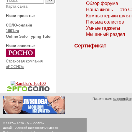
Обзор форума
Карта сайта
Наша жизнь — это 
Компьютерики шутят
Наши проекты:
Письма солистов
СОЛО-онлайн
Умные гаджеты
1001.ru
Мышиный раздел
Online Solo Typing Tutor
Сертификат
Наши солисты:
Страховая компания
«РОСНО»
Пишите нам:
support@er
© 1997—
2026
«ЭргоСОЛО»
Дизайн:
Алексей Викторович Андреев