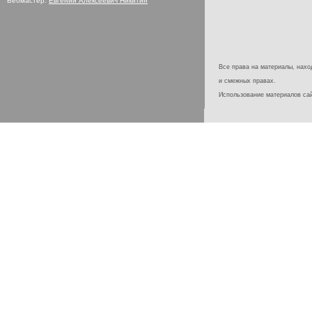
Вебмастер:
Евгений Алексеевич Никитин
Все права на материалы, наход
и смежных правах.
Использование материалов с