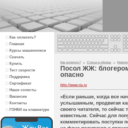
Как оплатить?
Главная
Курсы машинописи
Скачать
→
→
Как оплатить?
Статьи и обзоры
Немног
Купить
Посол ЖЖ: блогером
Тест скорости
опасно
Поддержка
Сертификат
http://www.ria.ru
Наши солисты
«Если раньше, когда все н
Вакансии
услышанным, продвигая как
Контакты
своего читателя, то сейчас 
ГОНКИ на клавиатуре
известным. Сейчас для поп
комментировать поступки п