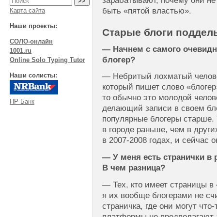
зарабатывают, почему они не
быть «пятой властью».
Карта сайта
Наши проекты:
Старые блоги поддел
СОЛО-онлайн
— Начнем с самого очевидно
1001.ru
блогер?
Online Solo Typing Tutor
Наши солисты:
— Небритый лохматый челове
который пишет слово «блогер»
то обычно это молодой челове
НР Банк
делающий записи в своем бл
популярные блогеры старше. 
в городе раньше, чем в друг
в
2007-2008 годах,
и сейчас о
— У меня есть странички в р
В чем разница?
— Тех, кто имеет страницы в
я их вообще блогерами не сч
страничка, где они могут что
платформы не предполагают а