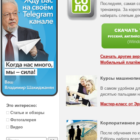
Последняя, самая с
тренажера. За корот
набирать слепым де
Скачать другие ве
Мобильный платёж
Курсы машинопи
В самом удобном дл
десятью пальцами н
Мастер-класс от Эр
Это интересно:
Статьи и обзоры
Фотогалерея
Корпоративное р
Видео
После обучения по к
Edition» работа все