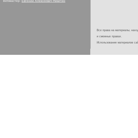
Вебмастер:
Евгений Алексеевич Никитин
Все права на материалы, наход
и смежных правах.
Использование материалов с