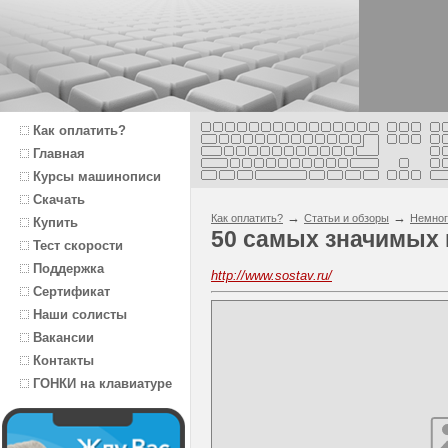
Как оплатить?
Главная
Курсы машинописи
Скачать
→
→
Как оплатить?
Статьи и обзоры
Немног
Купить
50 самых значимых 
Тест скорости
Поддержка
http://www.sostav.ru/
Сертификат
Наши солисты
Вакансии
Контакты
ГОНКИ на клавиатуре