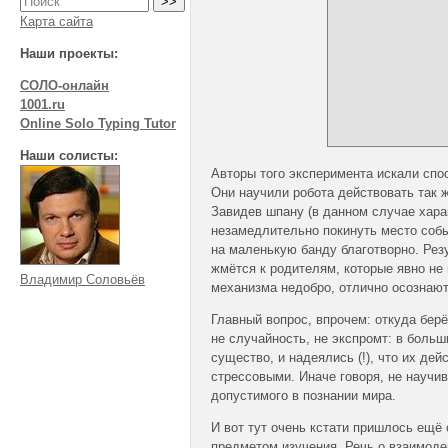
Карта сайта
Наши проекты:
СОЛО-онлайн
1001.ru
Online Solo Typing Tutor
Наши солисты:
Авторы того эксперимента искали спо
Они научили робота действовать так ж
Завидев шпану (в данном случае хара
незамедлительно покинуть место собы
на маленькую банду благотворно. Резу
жмётся к родителям, которые явно не 
Владимир Соловьёв
механизма недобро, отлично осознают
Главный вопрос, впрочем: откуда берё
не случайность, не экспромт: в больш
существо, и надеялись (!), что их де
стрессовыми. Иначе говоря, не науч
допустимого в познании мира.
И вот тут очень кстати пришлось ещё
предметом изучения. Речь о взаимоде