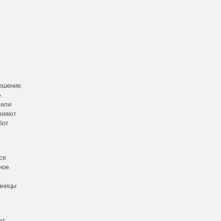
ешение.
.
 или
лияют
бот
се
ное
аницы
уг