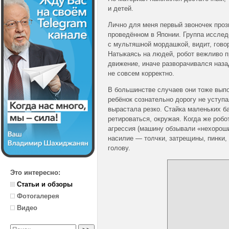
и детей.
Лично для меня первый звоночек проз
проведённом в Японии. Группа исслед
с мультяшной мордашкой, видит, гово
Натыкаясь на людей, робот вежливо п
движение, иначе разворачивался назад
не совсем корректно.
В большинстве случаев они тоже выпо
ребёнок сознательно дорогу не уступа
вырастала резко. Стайка маленьких б
ретироваться, окружая. Когда же роб
агрессия (машину обзывали «нехороши
насилие — толчки, затрещины, пинки,
голову.
Это интересно:
Статьи и обзоры
Фотогалерея
Видео