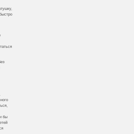
атушку,
 быстро
е
таться
без
м
,
ьного
ься,
и бы
етей
ся