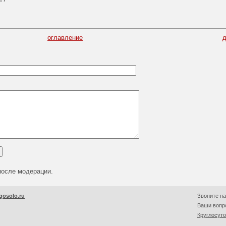
оглавление
после модерации.
gosolo.ru
Звоните на
Ваши вопро
Круглосут