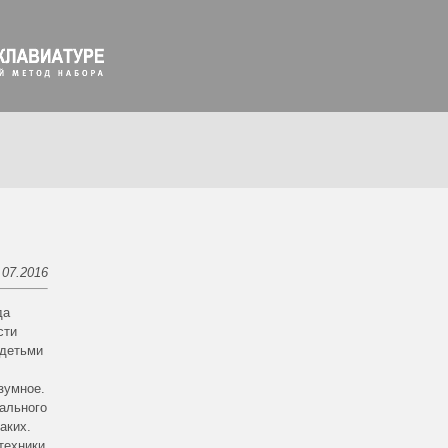
.07.2016
да
сти
 детьми
зумное.
тального
аких.
техники