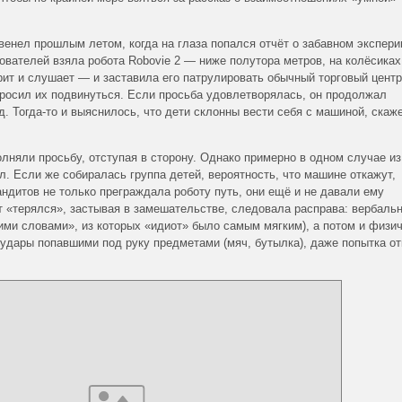
венел прошлым летом, когда на глаза попался отчёт о забавном экспери
ователей взяла робота Robovie 2 — ниже полутора метров, на колёсиках
рит и слушает — и заставила его патрулировать обычный торговый центр
росил их подвинуться. Если просьба удовлетворялась, он продолжал
. Тогда-то и выяснилось, что дети склонны вести себя с машиной, скаже
лняли просьбу, отступая в сторону. Однако примерно в одном случае из
л. Если же собиралась группа детей, вероятность, что машине откажут,
андитов не только преграждала роботу путь, они ещё и не давали ему
от «терялся», застывая в замешательстве, следовала расправа: вербаль
ми словами», из которых «идиот» было самым мягким), а потом и физи
 удары попавшими под руку предметами (мяч, бутылка), даже попытка от