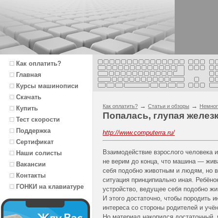
Как оплатить?
Главная
Курсы машинописи
Скачать
→
→
Как оплатить?
Статьи и обзоры
Немног
Купить
Попалась, глупая железк
Тест скорости
Поддержка
http://www.computerra.ru/
Сертификат
Взаимодействие взрослого человека и
Наши солисты
не верим до конца, что машина — жив
Вакансии
себя подобно животным и людям, но в
Контакты
ситуация принципиально иная. Ребёно
ГОНКИ на клавиатуре
устройство, ведущее себя подобно жив
И этого достаточно, чтобы породить 
интереса со стороны родителей и учён
Но материал накопился достаточный, 