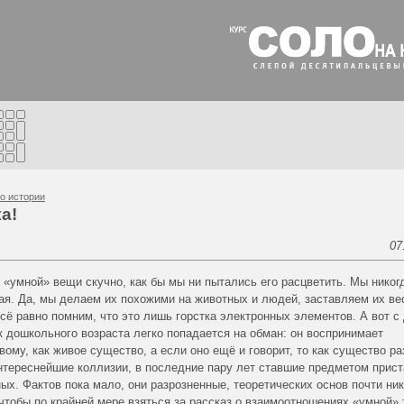
о истории
а!
07
 «умной» вещи скучно, как бы мы ни пытались его расцветить. Мы никог
ая. Да, мы делаем их похожими на животных и людей, заставляем их ве
сё равно помним, что это лишь горстка электронных элементов. А вот с
к дошкольного возраста легко попадается на обман: он воспринимает
ому, как живое существо, а если оно ещё и говорит, то как существо ра
интереснейшие коллизии, в последние пару лет ставшие предметом прис
ых. Фактов пока мало, они разрозненные, теоретических основ почти ник
чтобы по крайней мере взяться за рассказ о взаимоотношениях «умной» 