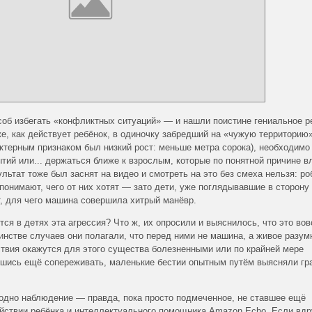
соб избегать «конфликтных ситуаций» — и нашли поистине гениальное р
е, как действует ребёнок, в одиночку забредший на «чужую территорию»
ктерным признаком был низкий рост: меньше метра сорока), необходимо
тий или... держаться ближе к взрослым, которые по понятной причине в
льтат тоже был заснят на видео и смотреть на это без смеха нельзя: ро
понимают, чего от них хотят — зато дети, уже поглядывавшие в сторону
, для чего машина совершила хитрый манёвр.
тся в детях эта агрессия? Что ж, их опросили и выяснилось, что это вов
инстве случаев они полагали, что перед ними не машина, а живое разум
йствия окажутся для этого существа болезненными или по крайней мере
ившись ещё сопереживать, маленькие бестии опытным путём выясняли гр
 одно наблюдение — правда, пока просто подмеченное, не ставшее ещё
йствии ребёнка и интеллектуального помощника Amazon Echo. Если вдр