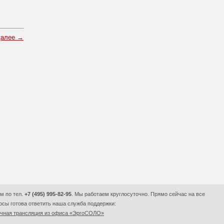
далее →
м по тел.
+7 (495) 995-82-95
. Мы работаем круглосуточно. Прямо сейчас на все
сы готова ответить наша служба поддержки:
очная трансляция из офиса «ЭргоСОЛО»