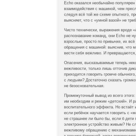
Echo оказался необычайно популярен 
взаимодействия с машиной, чем пресл
следуя всё той же схеме опытного, п
выясняет, что с «умной вазой» не тре
Чисто технически, выражения вроде «
распознавание команд, они Echo не н
взрослые, просто по привычке, их всё
обращения с машиной: выяснив, что м
вести себя вежливо. И превращаются,
Опасения, высказываемые теперь неко
вежливости, только лишь отточив дик
приходится говорить громче обычного,
с людьми? Достаточно сказать громко
не безосновательная.
Промежуточный вывод из всего этого
им необходим и режим «детский». И р
воспитательного эффекта. Но встаёт 
если ребёнок научается говорить с «ж
не страшнее ли было бы, если б дети 
электронное устройство живым? Не слу
вежливому обращению с механизмами? 
к технике бережней, когда повзрослею