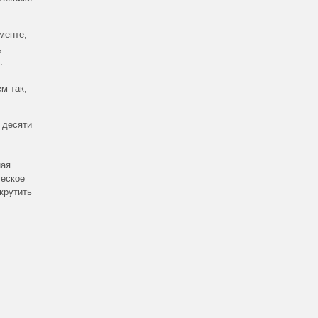
менте,
,
.
м так,
 десяти
ная
ческое
крутить