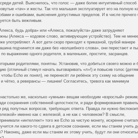
среди детей. Выяснилось, что голос — даже более интуитивный способ
овутые «тач» и жесты. Так что малышня эксплуатирует его на полную к
робами и ошибками, выяснения допустимых пределов. И в числе прочего
буется быть вежливым.
Алекса, будь добра» или «Алекса, пожалуйста» даже затрудняют
ужны (Алекса — кодовое слово, активирующее устройство). Тем не мене
 же употребляют. А вот дети скоро приходят к приказной, грубой манере
ашина подчинится им даже без «волшебного слова», они перестают и пы
 по выражению одного родителя, в маленьких, простите, засранцев.
торыми родителями, понятны. Установив, что добиться своего можно и 
цию (отличный стимул начать выговаривать «л»!) и повысив голос (детя
 чтобы Echo их понял), не перенесёт ли ребёнок эту схему на общение
 и чётко, а реверансы — лишнее! Согласитесь, тревога как минимум
: настолько же, насколько «умным» вещам необходим «взрослый» режим
ади сохранения собственной целостности, и ради формирования правил
и ряд попутных вопросов, требующих ответа. Правда ли нужно беспокоит
елезкой» именно как с железкой, а не как с человеком? В смысле,
принимали «интеллект» того же Echo за чистую монету, искренне считал
чится ли какого-то сдвига в детском сознании, если мы станем учить д
Наконец, даже если мы станем их этому учить, будут ли они относить
т?