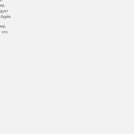
ер,
дукт
Apple.
зер,
 что