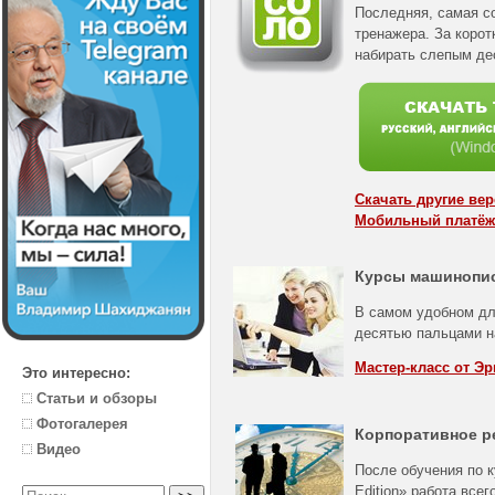
Последняя, самая с
тренажера. За корот
набирать слепым де
Скачать другие ве
Мобильный платёж
Курсы машинопи
В самом удобном дл
десятью пальцами н
Мастер-класс от Эр
Это интересно:
Статьи и обзоры
Фотогалерея
Корпоративное р
Видео
После обучения по к
Edition» работа все