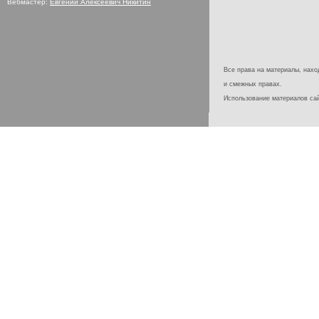
Вебмастер:
Евгений Алексеевич Никитин
Все права на материалы, наход
и смежных правах.
Использование материалов с