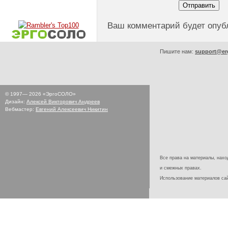
Ваш комментарий будет опуб
Пишите нам:
support@er
© 1997—
2026
«ЭргоСОЛО»
Дизайн:
Алексей Викторович Андреев
Вебмастер:
Евгений Алексеевич Никитин
Все права на материалы, наход
и смежных правах.
Использование материалов с