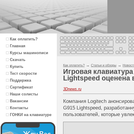
Как оплатить?
Главная
Курсы машинописи
Скачать
→
→
Как оплатить?
Статьи и обзоры
Новост
Купить
Игровая клавиатура 
Тест скорости
Lightspeed оценена 
Поддержка
Сертификат
3Dnews.ru
Наши солисты
Компания Logitech анонсиров
Вакансии
G915 Lightspeed, разработан
Контакты
пользователей, которые увл
ГОНКИ на клавиатуре