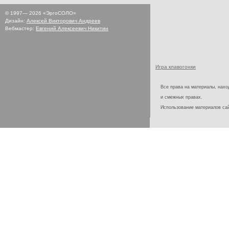
© 1997—
2026
«ЭргоСОЛО»
Дизайн:
Алексей Викторович Андреев
Вебмастер:
Евгений Алексеевич Никитин
Игра клавогонки
Все права на материалы, наход
и смежных правах.
Использование материалов с