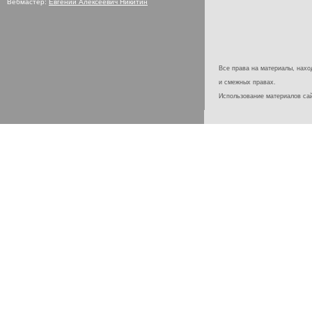
Вебмастер:
Евгений Алексеевич Никитин
Все права на материалы, наход
и смежных правах.
Использование материалов с