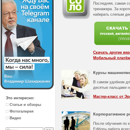
Последняя, самая с
тренажера. За корот
набирать слепым де
Скачать другие ве
Мобильный платёж
Курсы машинопи
В самом удобном дл
десятью пальцами н
Мастер-класс от Эр
Это интересно:
Статьи и обзоры
Фотогалерея
Корпоративное р
Видео
После обучения по к
Edition» работа все