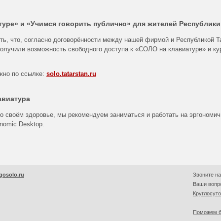
уре» и «Учимся говорить публично» для жителей Республики
ть, что, согласно договорённости между нашей фирмой и Республикой Т
получили возможность свободного доступа к «СОЛО на клавиатуре» и ку
жно по ссылке:
solo.tatarstan.ru
авиатура
 о своём здоровье, мы рекомендуем заниматься и работать на эргономи
onomic Desktop.
gosolo.ru
Звоните на
Ваши вопро
Круглосут
Поможем б