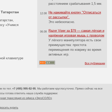
расстоянием срабатывания 1,5 мм.
 Татарстан
Не нажимайте кнопку "Отписаться
12.08
от рассылки".
атарстан,
Это небезопасно.
рсу «Учимся
Razer Viper за $79 — самая лёгкая и
06.08
надёжная игровая мышь с проводом
У лёгкого манипулятора есть свои
преимущества: простота
перемещения по коврику во время
активных игр.
чной клавиатуре
Все публикации
м по тел.
+7 (495) 995-82-95
. Мы работаем круглосуточно. Прямо сейчас на все
сы готова ответить наша служба поддержки:
очная трансляция из офиса «ЭргоСОЛО»
росить курить