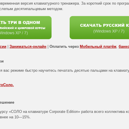
овременная версия клавиатурного тренажера. За короткий срок по прог
 слепым десятипальцевым методом.
рсии
|
Заниматься-онлайн
|
Оплатить через
Мобильный платёж
,
банк
си
я вас режиме быстро научитесь печатать десятью пальцами на клавиат
гоСоло.
ешение
урсу «СОЛО на клавиатуре Corporate Edition» работа всего коллектива 
ивнее на
10—15%
.