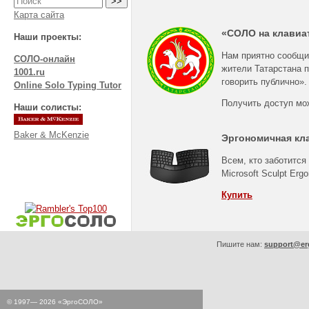
Карта сайта
«СОЛО на клавиат
Наши проекты:
Нам приятно сообщи
СОЛО-онлайн
жители Татарстана 
1001.ru
говорить публично».
Online Solo Typing Tutor
Получить доступ мо
Наши солисты:
Baker & McKenzie
Эргономичная кл
Всем, кто заботится
Microsoft Sculpt Erg
Купить
Пишите нам:
support@er
© 1997—
2026
«ЭргоСОЛО»