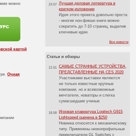
Лучшая деловая литература в
рамме можно
23.07
кратком изложении
Идея этого проекта довольно проста
- многие нон-фикшн книги можно
сократить до 7-10 страниц, выделив
ключевые идеи.
Все новости
овской картой
Статьи и обзоры
САМЫЕ СТРАННЫЕ УСТРОЙСТВА,
12.01
ПРЕДСТАВЛЕННЫЕ НА CES 2020
уре.
Очная
Участниками выставки являются
не только известные крупные
компании, но и всевозможные
мечтатели, новаторы и слегка
сумасшедшие ученые
Игровая клавиатура Logitech G915
18.08
Lightspeed оценена в $250
компании
Новинка относится к механическому
типу. Применены низкопрофильные
переключатели GL Switches с