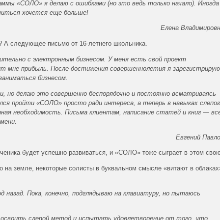
аммы «СОЛО» я делаю с ошибками (но это ведь только начало). Иногда
читься хочется еще больше!
Елена Владимиров
? А следующее письмо от 16-летнего школьника.
ительно с электронным бизнесом. У меня есть свой проект
ит мне прибыль. После достижения совершеннолетия я зарегистрирую
заниматься бизнесом.
и, но делаю это совершенно беспорядочно и постоянно всматриваясь
ался пройти «СОЛО» просто ради интереса, а теперь в навыках слепо
нная необходимость. Письма клиентам, написание статей и книг — вс
мени.
Евгений Павл
ученика будет успешно развиваться, и «СОЛО» тоже сыграет в этом свою
го на земле, некоторые солисты в буквальном смысле «витают в облаках»
д назад. Пока, конечно, подглядываю на клавиатуру, но пытаюсь
освоить слепой метод и испытать удовлетворение от того, что