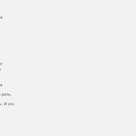
на
го
е
ов
 роль.
. И это