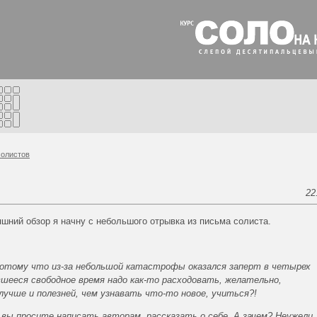
олистов
22
яшний обзор я начну с небольшого отрывка из письма солиста.
потому что из-за небольшой катастрофы оказался заперт в четырех
вшееся свободное время надо как-то расходовать, желательно,
лучше и полезней, чем узнавать что-то новое, учиться?!
е вы просите написать авторам, рассказать о себе. А зачем? Неужели