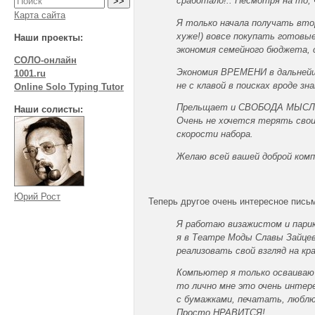
сработало!.. Несмотря на то,
Карта сайта
Я только начала получать вто
хуже!) вовсе покупать готовы
Наши проекты:
экономия семейного бюджета, 
СОЛО-онлайн
Экономия ВРЕМЕНИ в дальнейш
1001.ru
не с клавой в поисках вроде зн
Online Solo Typing Tutor
Прельщает и СВОБОДА МЫСЛИ. 
Наши солисты:
Очень не хочется терять свои
скорости набора.
Желаю всей вашей доброй комп
Юрий Рост
Теперь другое очень интересное пись
Я работаю визажистом и парик
я в Театре Моды Славы Зайцев
реализовать свой взгляд на кр
Компьютер я только осваиваю 
то лично мне это очень интер
с бумажками, печатать, люблю
Просто НРАВИТСЯ!