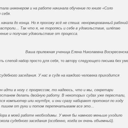
тала инженером и на работе начинала обучение по книге «Соло
 себя.
начала до конца. Но я прохожу всё не спеша: ненормированный рабочий
 гастроли… Так что я, не торопясь и себе в удовольствие, шлёпаю
нение и получаю удовольствие от процесса.
Ваша прилежная ученица Елена Николаевна Воскресенск
ь слепой набор просто для себя, то автору следующего письма без ум
удебного заседания. У нас в суде на каждого человека приходится
н идти в ногу с прогрессом, то надеюсь, что и мы, секретари
ерестанем делать двойную работу. В некоторых судах уже перестали,
тся компьютер или ноутбук, и они сразу набирают протокол по ходу
е пишем от руки и потом перепечатываем все это…
бора в моей работе необходимы. У меня бы намного меньше уходило
кола судебного заседания (особенно, когда он очень объемный).