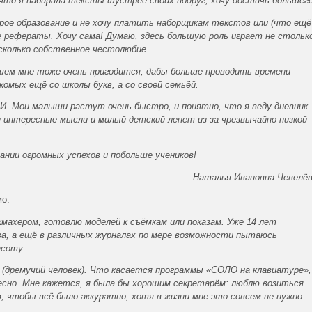
 что я набирала тексты шустрее своих подруг, хочу достичь большего
рое образование и не хочу платить наборщикам текстов или (что ещё
е рефераты. Хочу сама! Думаю, здесь большую роль играет не стольк
сколько собственное честолюбие.
ем мне тоже очень пригодится, дабы больше проводить времени
акомых ещё со школы букв, а со своей семьёй.
Мои малыши растут очень быстро, и понятно, что я веду дневник.
 интересные мысли и милый детский лепет из-за чрезвычайно низкой
ании огромных успехов и побольше учеников!
Наталья Ивановна Чевелё
мо.
махером, готовлю моделей к съёмкам или показам. Уже 14 лет
а, а ещё в различных журналах по мере возможности пытаюсь
асоту.
(дремучий человек). Что касается программы «СОЛО на клавиатуре»,
есно. Мне кажется, я была бы хорошим секретарём: люблю возиться
, чтобы всё было аккуратно, хотя в жизни мне это совсем не нужно.