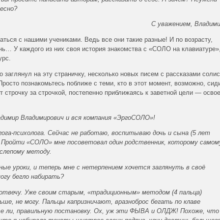
есно?
С уважением, Владим
ться с нашими учениками. Ведь все они такие разные! И по возрасту,
знь… У каждого из них своя история знакомства с «СОЛО на клавиатуре»
урс.
 заглянул на эту страничку, несколько новых писем с рассказами солис
росто познакомьтесь поближе с теми, кто в этот момент, возможно, сид
т строчку за строчкой, постепенно приближаясь к заветной цели — осво
димир Владимирович и вся компания «ЭргоСОЛО»!
гога-психолога. Сейчас не работаю, воспитываю дочь и сына (5 лет
 Пройти «СОЛО» мне посоветовал один родственник, которому самом
 слепому методу.
ные уроки, и теперь мне с нетерпением хочется заглянуть в своё
огу бегло набирать?
 отвечу. Уже своим старым, «традиционным» методом (4 пальца)
ьше, не могу. Пальцы капризничают, вразноброс бегать по клаве
е ли, правильную постановку. Ох, уж эти ФЫВА и ОЛДЖ! Похоже, что