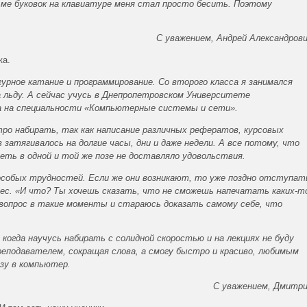
тьме буковок на клавиатуре меня стал просто бесить. Поэтому
С уважением, Андрей Александров
ка.
урное катание и программирование. Со второго класса я занимался
льду. А сейчас учусь в Днепропетровском Университете
 на специальности «Компьютерные системы и сети».
ро набирать, так как написание различных рефератов, курсовых
 затягивалось на долгие часы, дни и даже недели. А все потому, что
идеть в одной и той же позе не доставляло удовольствия.
особых трудностей. Если же они возникают, то уже поздно отступат
ес. «И что? Ты хочешь сказать, что не сможешь напечатать каких-т
вопрос в такие моменты и стараюсь доказать самому себе, что
когда научусь набирать с солидной скоростью и на лекциях не буду
реподавателем, сокращая слова, а смогу быстро и красиво, любимым
зу в компьютер.
С уважением, Дмитр