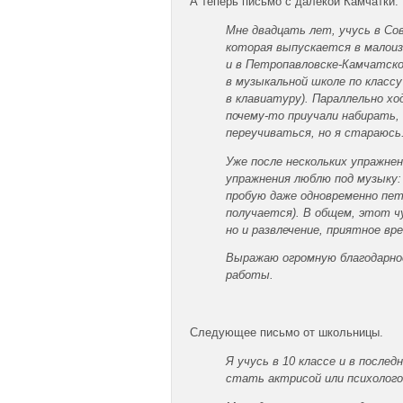
А теперь письмо с далекой Камчатки. 
Мне двадцать лет, учусь в Со
которая выпускается в малоизв
и в Петропавловске-Камчатско
в музыкальной школе по классу
в клавиатуру). Параллельно х
почему-то приучали набирать, 
переучиваться, но я стараюсь
Уже после нескольких упражне
упражнения люблю под музыку:
пробую даже одновременно пет
получается). В общем, этот ч
но и развлечение, приятное вр
Выражаю огромную благодарно
работы.
Следующее письмо от школьницы.
Я учусь в 10 классе и в после
стать актрисой или психолого