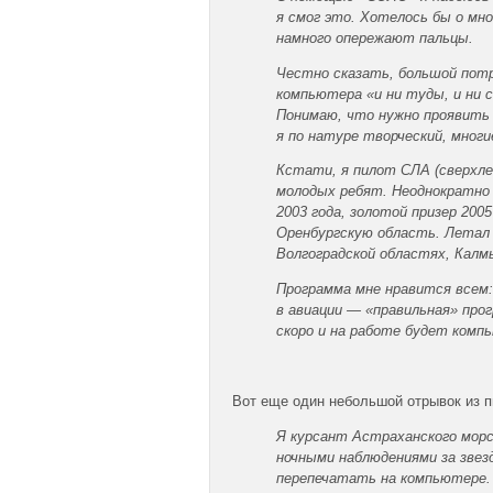
я смог это. Хотелось бы о мн
намного опережают пальцы.
Честно сказать, большой потр
компьютера «и ни туды, и ни 
Понимаю, что нужно проявить 
я по натуре творческий, мног
Кстати, я пилот СЛА (сверхлег
молодых ребят. Неоднократно 
2003 года, золотой призер 200
Оренбургскую область. Летал в
Волгоградской областях, Кал
Программа мне нравится всем:
в авиации — «правильная» про
скоро и на работе будет комп
Вот еще один небольшой отрывок из пи
Я курсант Астраханского морс
ночными наблюдениями за звез
перепечатать на компьютере. 