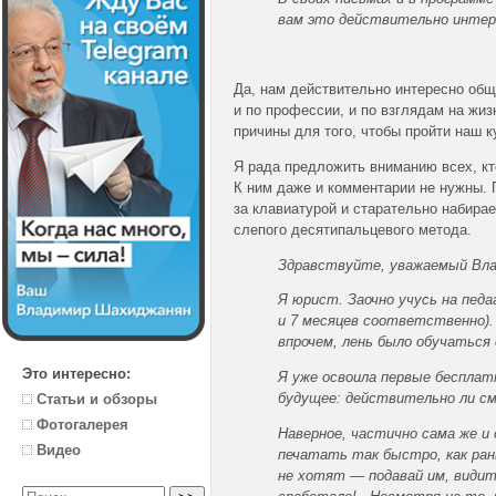
вам это действительно интер
Да, нам действительно интересно обща
и по профессии, и по взглядам на жи
причины для того, чтобы пройти наш к
Я рада предложить вниманию всех, кто
К ним даже и комментарии не нужны. П
за клавиатурой и старательно набирае
слепого десятипальцевого метода.
Здравствуйте, уважаемый Вла
Я юрист. Заочно учусь на педа
и 7 месяцев соответственно).
впрочем, лень было обучаться
Это интересно:
Я уже освоила первые бесплат
будущее: действительно ли см
Статьи и обзоры
Фотогалерея
Наверное, частично сама же и
Видео
печатать так быстро, как ран
не хотят — подавай им, видит