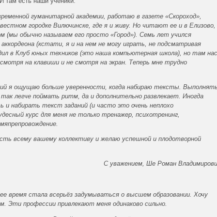
И там есть наши ученики.
временной гуманитарной академии, работаю в газете «Скороход»,
естном городке Вилючинске, где я и живу. Но читают ее и в Елизово,
м (мы обычно называем его просто «Город»). Семь лет учился
 аккордеона (кстати, я и на нем не могу играть, не подсматривая
одил в Клуб юных техников (это наша компьютерная школа), но там на
смотря на клавиши и не смотря на экран. Теперь мне трудно
.
ний я ощущаю больше уверенности, когда набираю тексты. Выполнят
 так легче поймать ритм, да и дополнительно развлекает. Иногда
ь и набирать текст заданий (и часто это очень неплохо
удесный курс для меня не только тренажер, психотренинг,
емяпрепровождение.
сть всему вашему коллективу и желаю успешной и плодотворной
С уважением, Ше Роман Владимиров
днее время стала всерьёз задумываться о высшем образовании. Хочу
м. Эти профессии привлекают меня одинаково сильно.