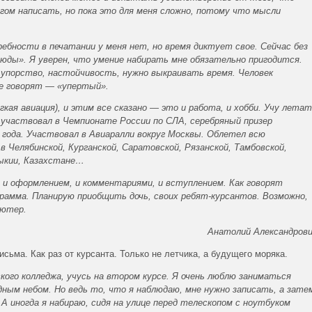
огом написать, но пока это для меня сложно, потому что мысли
ебности в печатании у меня нет, но время диктует свое. Сейчас без
сюды». Я уверен, что умение набирать мне обязательно пригодится.
упорство, настойчивость, нужно выкраивать время. Человек
ие говорят — «упертый».
кая авиация), и этим все сказано — это и работа, и хобби. Учу лета
участвовал в Чемпионате России по СЛА, серебряный призер
5 года. Участвовал в Авиаралли вокруг Москвы. Облетел всю
 Челябинской, Курганской, Саратовской, Рязанской, Тамбовской,
мыкии, Казахстане…
 и оформлением, и комментариями, и вступлением. Как говорят
грамма. Планирую приобщить дочь, своих ребят-курсантов. Возможно,
ьютер.
Анатолий Александров
сьма. Как раз от курсанта. Только не летчика, а будущего моряка.
кого колледжа, учусь на втором курсе. Я очень люблю заниматься
дным небом. Но ведь то, что я наблюдаю, мне нужно записать, а зате
А иногда я набираю, сидя на улице перед телескопом с ноутбуком