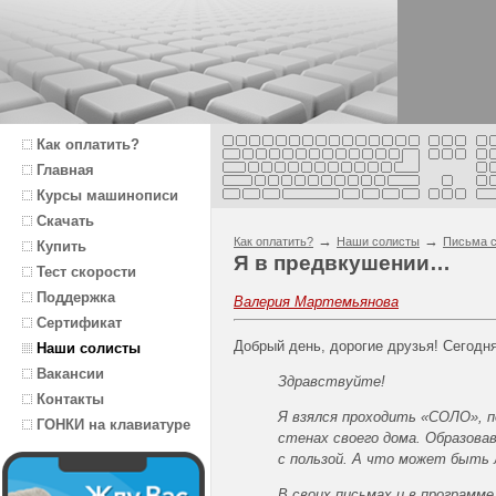
Как оплатить?
Главная
Курсы машинописи
Скачать
→
→
Как оплатить?
Наши солисты
Письма с
Купить
Я в предвкушении…
Тест скорости
Поддержка
Валерия Мартемьянова
Сертификат
Добрый день, дорогие друзья! Сегодн
Наши солисты
Вакансии
Здравствуйте!
Контакты
Я взялся проходить «СОЛО», 
ГОНКИ на клавиатуре
стенах своего дома. Образова
с пользой. А что может быть 
В своих письмах и в программ