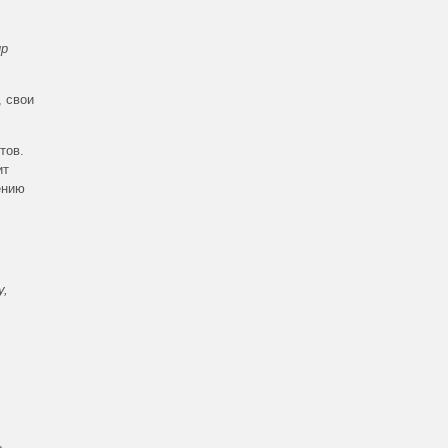
ир
, свои
тов.
ит
ению
у,