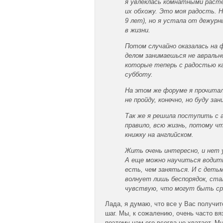
я увлеклась комнатными расте
их обхожу. Это моя радость. Н
9 лет), но я устала от дежурн
в жизни.
Потом случайно оказалась на 
делом занимаешься не аврально
которые теперь с радостью ка
субботу.
На этом же форуме я прочита
не пройду, конечно, но буду за
Так же я решила поступить с а
правило, всю жизнь, потому ч
книжку на английском.
Жить очень интересно, и нет 
А еще можно научиться водить
есть, чем заняться. И с деть
волнует лишь беспорядок, ста
чувствую, что могут быть сры
Лада, я думаю, что все у Вас получи
шаг. Мы, к сожалению, очень часто в
поэтому нам его всегда не хватает. М