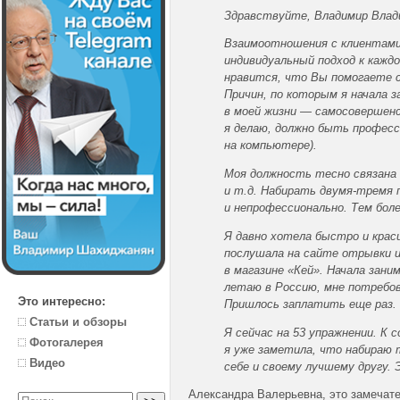
Здравствуйте, Владимир Влад
Взаимоотношения с клиентами
индивидуальный подход к кажд
нравится, что Вы помогаете 
Причин, по которым я начала з
в моей жизни — самосовершенс
я делаю, должно быть професси
на компьютере).
Моя должность тесно связана 
и т.д. Набирать двумя-тремя 
и непрофессионально. Тем бол
Я давно хотела быстро и крас
послушала на сайте отрывки и
в магазине «Кей». Начала зани
летаю в Россию, мне потребов
Это интересно:
Пришлось заплатить еще раз. 
Статьи и обзоры
Я сейчас на 53 упражнении. К 
Фотогалерея
я уже заметила, что набираю т
Видео
себе и своему лучшему другу. 
Александра Валерьевна, это замечате