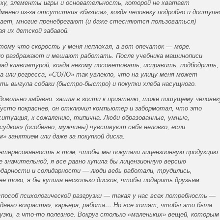
ку, элементы игры и основательность, которой не хватает
менно из-за отсутствия «базиса», когда человеку подробно и доступн
лает, многие пренебрегают (и даже стесняются пользоваться)
я их детской забавой.
отому что скорость у меня неплохая, а вот опечаток — море.
ьно раздражают и мешают работать. После учебника машинописи
ад клавиатурой, когда некому посоветовать, исправить, подбодрить,
 или регресса, «СОЛО» так увлекло, что на улицу меня может
ь выгула собаки (быстро-быстро) и покупки хлеба насущного.
довольно забавно: зашла в гости к приятелю, тоже пишущему человек
. Густо покраснев, он отключил компьютер и забормотал, что это
ситуация, к сожалению, типична. Люди образованные, умные,
судков» (особенно, мужчины) чувствуют себя неловко, если
» занятием или даже за покупкой диска.
нтересованность в том, чтобы мы покупали лицензионную продукцию.
 значительной, я все равно купила бы лицензионную версию
годарности и солидарности — люди ведь работали, трудились,
ее того, я бы купила несколько дисков, чтобы подарить друзьям.
способ психологической разгрузки — такая у нас всех потребность —
еднего возраста», карьера, работа… Но все хотят, чтобы это была
рузки, а что-то полезное. Вокруг столько «маленьких» вещей, которым