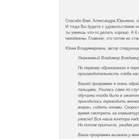
Спасибо Вам, Александра Юрьевна, за
И тогда Вы будете с удовольствием на
ты умеешь что-то делать хорошо. А 6
неизбежны. Главное, что потом их ста
Юлия Владимировна, автор следующего
Уважаемый Владимир Владимир
По первому образованию я пер
производительность хлеба нас
Вашей программе я очень обра
пальцами. Училась сама по сл
обучалки тогда были в зачаточ
приходилось переводить множ
вчера», сидеть ночами. Скоро
время смотреть на клавиатуру
ужасно! Вся наша контора надо
Но потом притихли, увидев ре
Ваша программа вызвала у меня