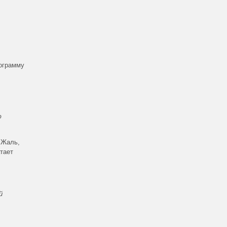
рограмму
ю
 Жаль,
атает
й