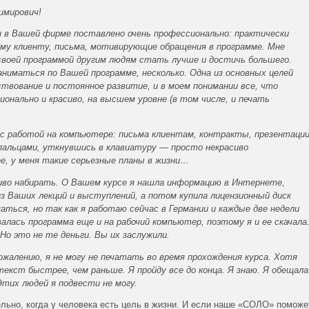
имирович!
 в Вашей фирме поставлено очень профессионально: практически
ому клиенту, письма, мотивирующие обращения в программе. Мне
своей программой другим людям стать лучше и достичь большего.
аниматься по Вашей программе, несколько. Одна из основных целей
твование и постоянное развитие, и в моем понимании все, что
онально и красиво, на высшем уровне (в том числе, и печать
с работой на компьютере: письма клиентам, контракты, презентаци
пальцами, уткнувшись в клавиатуру — просто некрасиво
ее, у меня такие серьезные планы в жизни…
иво набирать. О Вашем курсе я нашла информацию в Интернете,
з Ваших лекций и выступлений, а потом купила лицензионный диск
маться, но так как я работаю сейчас в Германии и каждые две недели
алась программа еще и на рабочий компьютер, поэтому я и ее скачала
Но это не те деньги. Вы их заслужили.
сожалению, я не могу не печатать во время прохождения курса. Хотя
екст быстрее, чем раньше. Я пройду все до конца. Я знаю. Я обещала
Этих людей я подвести не могу.
льно, когда у человека есть цель в жизни. И если наше «СОЛО» поможе