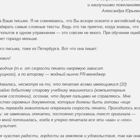
и наилучшими пожеланиям
Александра Юрьев
 Ваше письмо. Я не сомневаюсь, что Вы вскоре освоите и английский к
бирать самые сложные тексты. Ведь это так приятно, когда знаешь, что
 попыток в одном упражнении — это совсем не много. При обучении ошиб
нет гораздо меньше.
 письма, тоже из Петербурга. Вот что она пишет:
ович!
еводчик (т.е. от скорости печати напрямую зависит
ущного), а по второму — модный нынче PR-менеджер.
довалась, несмотря на то, что печатаю всеми имеющимися (10)
учайно добытому старому учебнику машинописи (компьютерные
ном состоянии), осознав, что двумя пальцами не справляюсь. Мне
ество огромных документов, которые должны быть готовы «еще
сть перевода значительно опережала скорость печати. Приходилось вс
: не замечаешь опечатки, постоянно упускаешь текст оригинала —
 мной потешалась, когда я упорно печатала все эти «ааа» и «ооо».
зультат.
 чувство радости, гордости за земляков и удовольствия, так как она