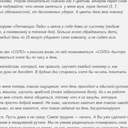
ниями. Утром обязательно сначала иду к цветам, вечером перед сном
е подумайте, что нечем заняться: у меня муж, трое детей (3, 7,
ых обязанностей, от бесконечных уборок. А цветы дали мне новизну
форуме «Летающих Леди» и ввела у себя дома их систему (любым
, а понемножку в течение дня). Больше всего обрадовались дети,
ждый день по 15 минут убирают свою комнату, а не сидят всю
ла про «СОЛО» и решила вновь по ней позаниматься. «СОЛО» быстро
ниматься хотя бы по часу в день.
нглийским, который, как правило, изучает каждый инженер и, как
то руки не доходят. В будние дни стараюсь хотя бы на ночь почитать
у меня теперь такого ощущения, что день проходит в обычной рутине
 машину, изучить арабский (тоже заброшенное дело), да и на работе
ми мне стало легче общаться, потому что я из зануды, которую
ла просто доброй мамой. Не знаю, насколько хватит мне такого завод
вы, но мне кажется, что такие задания на день дисциплинируют.
тся. Пусть даже и не сразу. Самое трудное — начать. А Вы уже сделали
язнем в ежедневной рутине. Мы не умеем рационально планировать свое
ногое откладывается на потом, но это «потом» никогда не наступает. Нам