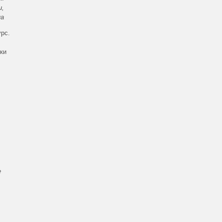
и,
на
урс.
ки
е