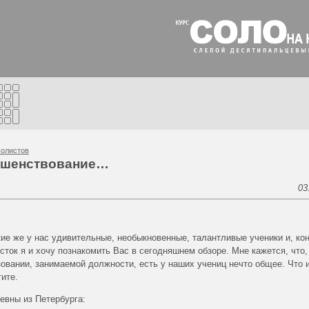
олистов
ршенствование…
03
кие же у нас удивительные, необыкновенные, талантливые ученики и, ко
ток я и хочу познакомить Вас в сегодняшнем обзоре. Мне кажется, что,
азовании, занимаемой должности, есть у наших учениц нечто общее. Что 
ите.
евны из Петербурга: