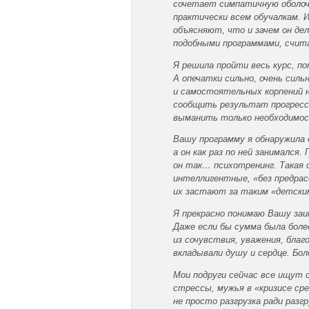
сочетает симпатичную оболоч
практически всем обучалкам. И
объясняют, что и зачем он де
подобными программами, счита
Я решила пройти весь курс, п
А опечатки сильно, очень сил
и самостоятельных корпений н
сообщить результат прогресса
выманить только необходимост
Вашу программу я обнаружила 
а он как раз по ней занимался
он так… психотренинг. Такая 
интеллигентные, «без предрас
их застают за таким «детским
Я прекрасно понимаю Вашу заи
Даже если бы сумма была более
из сочувствия, уважения, бла
вкладывали душу и сердце. Бол
Мои подруги сейчас все ищут 
стрессы, мужья в «кризисе ср
не просто разгрузка ради разг