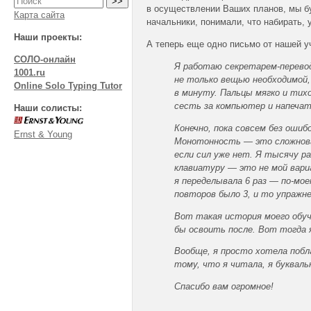
в осуществлении Ваших планов, мы бу
Карта сайта
начальники, понимали, что набирать,
Наши проекты:
А теперь еще одно письмо от нашей у
СОЛО-онлайн
Я работаю секретарем-перевод
1001.ru
не только вещью необходимой, 
Online Solo Typing Tutor
в минуту. Пальцы мягко и тих
сесть за компьютер и напечат
Наши солисты:
Конечно, пока совсем без ошиб
Ernst & Young
Монотонность — это сложноват
если сил уже нет. Я тысячу ра
клавиатуру — это не мой вари
я переделывала 6 раз — по-мо
повторов было 3, и то упражне
Вот такая история моего обуч
бы освоить после. Вот тогда
Вообще, я просто хотела побл
тому, что я читала, я буквал
Спасибо вам огромное!