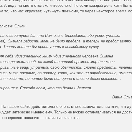
. А ведь на свете столько интересного! Но если каждый день хотя бы н
а то, что нас окружает, чуть-чуть по-иному, то через некоторое время м
олистки Ольги:
на клавиатуре» (за что Вам очень благодарна, ибо успех ученика —
ля). Сначала радости моей не было предела, а теперь не представляю
о. Теперь хотела бы приступить к английскому курсу.
я себя удивительную книгу удивительного человека Симона
много размышлений, на какой-то период времени мир для меня
. Привычные вещи утратили свою обычность, словно предметы, явлени
ись мною впервые, по-новому, хотя, как это ни парадоксально, именно
еня когда-то, но потом было потеряно и словно долго искалось…
онравился. Спасибо всем, кто его делал и делает.
Ваша Оль
. На нашем сайте действительно очень много замечательных книг, и я д
 будет интересно именно ему. Только не нужно останавливаться на дост
мосовершенствованию — отличные качества.