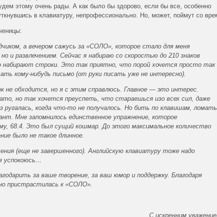
дем этому очень рады. А как было бы здорово, если бы все, особенно
 уткнувшись в клавиатуру, непрофессионально. Но, может, поймут со в
ченицы:
чиком, а вечером сажусь за «СОЛО», которое стало для меня
но и развлечением. Сейчас я набираю со скоростью до 210 знаков
о набирают строки. Это так приятно, что порой хочется просто так
ать кому-нибудь письмо (от руки писать уже не интересно).
ок не обходится, но я с этим справлюсь. Главное — это интерес.
о, но так хочется преуспеть, что стараешься изо всех сил, даже
з ругалась, когда что-то не получалось. Но бить по клавишам, ломать
ант. Мне запомнилось единственное упражнение, которое
ему, 68.4. Это был сущий кошмар. До этого максимальное количество
ние было не такое длинное.
ения (еще не завершенного). Английскую клавиатуру тоже надо
 я успокоюсь…
агодарить за ваше творение, за ваш юмор и поддержку. Благодаря
ьно пристрастилась к «СОЛО».
С искренним уважени