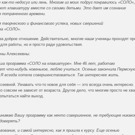
 как-то недосуг или лень. Многим из моих подруг понравилось «СОЛО»,
ают клавиатуру вместе со своими детьми. Это дает им сознание
я потраченного времени.
 творческого и финансового успеха, новых свершений
за «СОЛО».
за доброе отношение. Действительно, многие наши ученицы проходят п
 для работы, но и просто ради удовольствия.
ены Алексеевны:
аша программа «СОЛО на клавиатуре». Мне 46 лет, работаю
ет что-нибудь новенькое, люблю учиться. Осенью закончила Пермску
е. Я всегда хотела совершенствоваться. Так интереснее жить.
сеевной. Узнавать что-то новое для себя — это всегда очень интересно.
о совсем не зависит от возраста. Другое дело, что многим просто не хв
попытаться найти выход.
инимаю Вашу программу как нечто совершенное, не требующее никако
й доверять?
ование, и самой интересно, как я пришла к курсу. Еще осенью