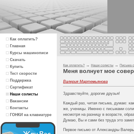
Как оплатить?
Главная
Курсы машинописи
Скачать
→
→
Как оплатить?
Наши солисты
Письма с
Купить
Меня волнует мое сове
Тест скорости
Поддержка
Валерия Мартемьянова
Сертификат
Здравствуйте, дорогие друзья!
Наши солисты
Вакансии
Каждый раз, читая письма, думаю: ка
Контакты
же, ученицы. Именно с письмами солис
несмотря на разницу в возрасте, обр
ГОНКИ на клавиатуре
Думаю, Вы и сами без труда это замет
Первое письмо от Александры Валерь