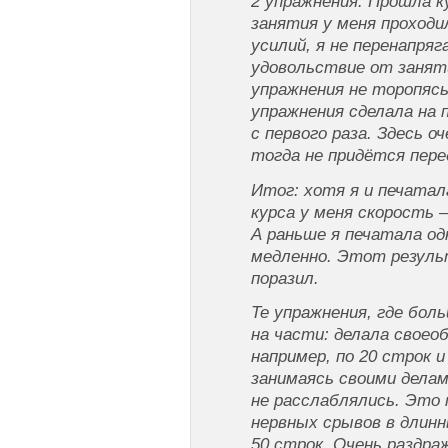
2 упражнения. Прошла к
занятия у меня проходи
усилий, я не перенапряг
удовольствие от занят
упражнения не торопясь
упражнения сделала на 
с первого раза. Здесь о
тогда не придётся пер
Итог: хотя я и печатал
курса у меня скорость 
А раньше я печатала од
медленно. Этот резул
поразил.
Те упражнения, где боль
на части: делала своео
например, по 20 строк 
занимаясь своими делам
не расслаблялись. Это
нервных срывов в длин
50 строк. Очень раздра