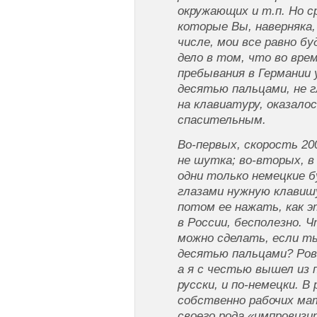
окружающих и т.п. Но с
которые Вы, наверняка,
числе, мои все равно б
дело в том, что во вре
пребывания в Германии
десятью пальцами, не г
на клавиатуру, оказало
спасительным.
Во-первых, скорость 20
не шутка; во-вторых, в
одни только немецкие б
глазами нужную клавишу
потом ее нажать, как 
в России, бесполезно. 
можно сделать, если т
десятью пальцами? Ров
а я с честью вышел из 
русски, и по-немецки. 
собственно рабочих мат
своего рода «импровиз