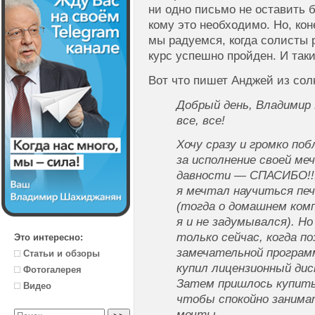
ни одно письмо не оставить б
кому это необходимо. Но, кон
мы радуемся, когда солисты 
курс успешно пройден. И таки
Вот что пишет Анджей из сол
Добрый день, Владимир 
все, все!
Хочу сразу и громко по
за исполнение своей м
давности — СПАСИБО!!
я мечтал научиться пе
(тогда о домашнем ко
я и не задумывался). Н
только сейчас, когда п
Это интересно:
замечательной программ
Статьи и обзоры
купил лицензионный ди
Фотогалерея
Затем пришлось купить
Видео
чтобы спокойно заним
мечты.