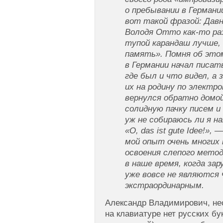
о пребывании в Германии
вот такой фразой: Давн
Володя Отто как-то ра
тупой карандаш лучше,
память». Помня об этом
в Германии начал писа
где был и что видел, а
их на родину по электро
вернулся обратно домой
солидную пачку писем и 
уж не собираюсь ли я н
«O, das ist gute Idee!»,
мой опыт очень многих
освоения слепого метод
в наше время, когда за
уже вовсе не являются
экстраординарным.
Александр Владимирович, нес
на клавиатуре нет русских бук