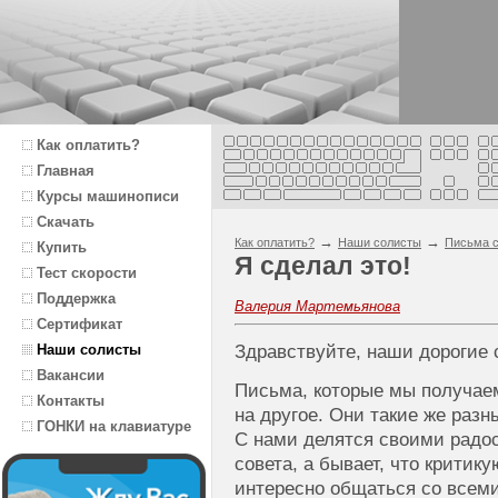
Как оплатить?
Главная
Курсы машинописи
Скачать
→
→
Как оплатить?
Наши солисты
Письма с
Купить
Я сделал это!
Тест скорости
Поддержка
Валерия Мартемьянова
Сертификат
Наши солисты
Здравствуйте, наши дорогие 
Вакансии
Письма, которые мы получаем
Контакты
на другое. Они такие же разн
ГОНКИ на клавиатуре
С нами делятся своими радос
совета, а бывает, что критик
интересно общаться со всем