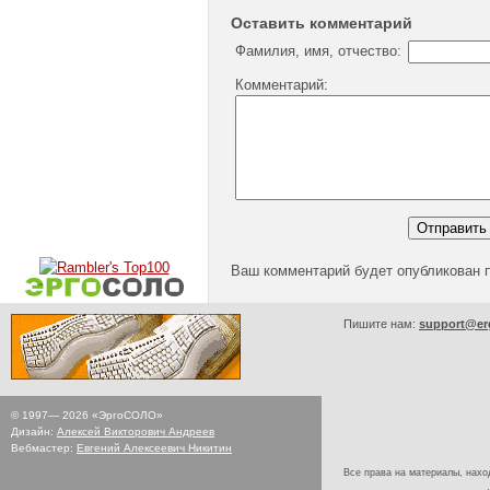
Оставить комментарий
Фамилия, имя, отчество:
Комментарий:
Ваш комментарий будет опубликован 
Пишите нам:
support@er
© 1997—
2026
«ЭргоСОЛО»
Дизайн:
Алексей Викторович Андреев
Вебмастер:
Евгений Алексеевич Никитин
Все права на материалы, наход