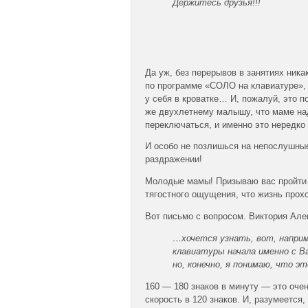
Держитесь друзья!!!
Да уж, без перерывов в занятиях ника
по программе «СОЛО на клавиатуре», я
у себя в кроватке… И, пожалуй, это 
же двухлетнему малышу, что маме над
переключаться, и именно это нередко
И особо не позлишься на непослушные 
раздражении!
Молодые мамы! Призываю вас пройти 
тягостного ощущения, что жизнь прохо
Вот письмо с вопросом. Виктория Але
…хочется узнать, вот, наприм
клавиатуры начала именно с В
но, конечно, я понимаю, что эт
160 — 180 знаков в минуту — это очен
скорость в 120 знаков. И, разумеетс