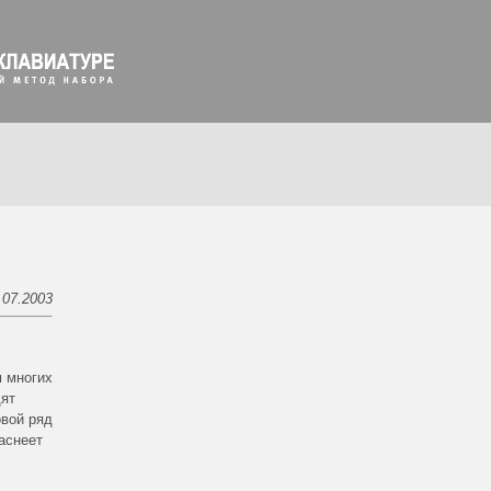
.07.2003
м многих
дят
овой ряд
раснеет