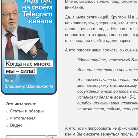
Мне оставалось только предположить,
внимание.
Да, я была отличницей. Круглой. И в
на клавиатуре», уверенная, что и тут 
лордов, пэров и плоды! Именно его я 
полностью, что гораздо полезнее сохр
от очередной ошибки сдали нервы.
А что говорят наши солисты об оценка
Здравствуйте, уважаемый Вла
Вот еще заметки по прохожде
Я с самого начала старался вы
мне некоторому максимализму, 
обсуждения этого вопроса в од
установки делать все на «5»)
ошибок или окончания упражне
Это интересно:
не позволяют, видимо, нетерп
Статьи и обзоры
Фотогалерея
Видео
А что, если попробовать не фиксиров
к ним Вы сможете вернуться после…И 