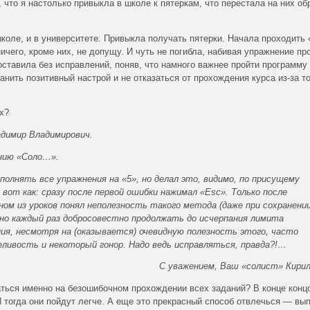
 что я настолько привыкла в школе к пятеркам, что перестала на них о
 школе, и в университете. Привыкла получать пятерки. Начала проходит
ничего, кроме них, не допущу. И чуть не погибла, набивая упражнение пр
оставила без исправлений, поняв, что намного важнее пройти программу
анить позитивный настрой и не отказаться от прохождения курса из-за то
х?
димир Владимирович.
нию «Соло…».
полнять все упражнения на «5», но делал это, видимо, по присущему
вот как: сразу после первой ошибки нажимал «Esc». Только после
ном из уроков понял неполезность такого метода (даже при сохранени
, но каждый раз добросовестно продолжать до исчерпания лимита
ния, несмотря на (оказывается) очевидную полезность этого, часто
еливость и некоторый гонор. Надо ведь исправляться, правда?!…
С уважением, Ваш «солист» Кири
аться именно на безошибочном прохождении всех заданий? В конце конц
тогда они пойдут легче. А еще это прекрасный способ отвлечься — вы