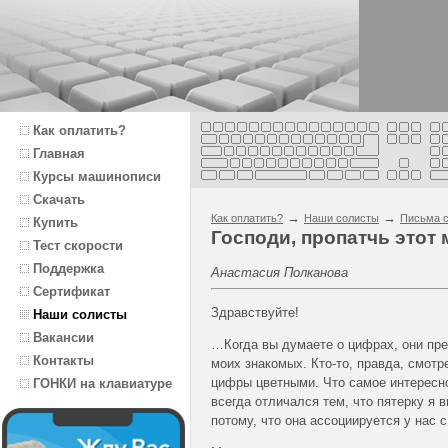
Как оплатить?
Главная
Курсы машинописи
Скачать
→
→
Как оплатить?
Наши солисты
Письма с
Купить
Господи, пропатчь этот 
Тест скорости
Поддержка
Анастасия Полканова
Сертификат
Здравствуйте!
Наши солисты
Вакансии
…Когда вы думаете о цифрах, они пре
Контакты
моих знакомых. Кто-то, правда, смотр
цифры цветными. Что самое интересн
ГОНКИ на клавиатуре
всегда отличался тем, что пятерку я 
потому, что она ассоциируется у нас с