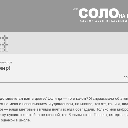
олистов
мир!
29
дставляются вам в цвете? Если да — то в каком? Я спрашивала об это
ел на меня с непониманием и удивлением, но многие, так же, как и я, ви
ое — наши цветовые взгляды почти всегда совпадали. Только мой цифр
вижу пушисто-желтой, а не красной, как большинство. Говорят, пятерка к
 оценкой в школе.