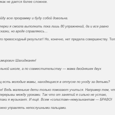
икак не дается более сложное.
йду всю программу и буду собой довольна.
терки я смогла выполнить пока лишь 80 упражнений, да и все равно
сказки, но вроде справляюсь…
то превосходный результат! Но, конечно, нет предела совершенству. То
имирович Шахиджанян!
альной школе, а по совместительству — мама двойняшек двух
ц есть молодые мамы, находящиеся в отпуске по уходу за детьми?
е! Ведь маленькие дети только помогают учиться. Например тем, ч
ерерывы между уроками. Так что от занятий я сильно не устаю,
ё-таки я музыкант. И ещё. Всем «солистам»-немузыкантам — БРАВО!
ложно управлять непослушными пальцами.