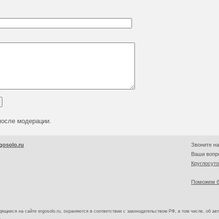
после модерации.
gosolo.ru
Звоните на
Ваши вопро
Круглосут
Поможем б
ящиеся на сайте ergosolo.ru, охраняются в соответствии с законодательством РФ, в том числе, об ав