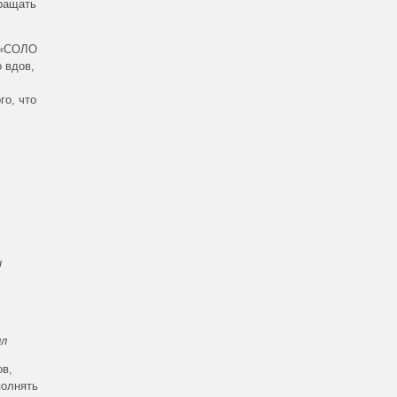
бращать
ь «СОЛО
о вдов,
го, что
и
лл
ов,
полнять