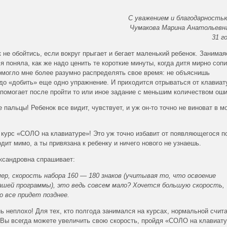
С уважением и благодарность
Чумакова Марина Анатольевн
31 г
к не обойтись, если вокруг прыгает и бегает маленький ребенок. Занимая
 поняла, как же надо ценить те короткие минуты, когда дитя мирно сопи
помогло мне более разумно распределять свое время: не объяснишь
о «добить» еще одно упражнение. И приходится отрываться от клавиат
 помогает после пройти то или иное задание с меньшим количеством оши
пальцы! Ребенок все видит, чувствует, и уж он-то точно не виноват в м
курс «СОЛО на клавиатуре»! Это уж точно избавит от появляющегося п
дит мимо, а ты привязана к ребенку и ничего нового не узнаешь.
ксандровна спрашивает:
ер, скорость набора 160 — 180 знаков (учитывая то, что освоение
ашей программы), это ведь совсем мало? Хочется большую скорость,
о все придет позднее.
ь неплохо! Для тех, кто полгода занимался на курсах, нормальной счит
я, Вы всегда можете увеличить свою скорость, пройдя «СОЛО на клавиат