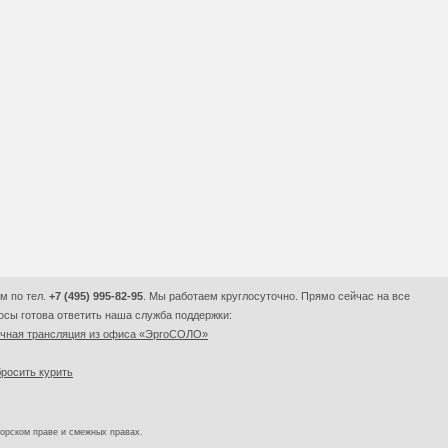
м по тел.
+7 (495) 995-82-95
. Мы работаем круглосуточно. Прямо сейчас на все
сы готова ответить наша служба поддержки:
очная трансляция из офиса «ЭргоСОЛО»
росить курить
торском праве и смежных правах.