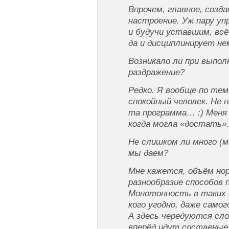
Впрочем, главное, созд
настроение. Уж пару у
и будучи уставшим, всё
да и дисциплинирует нем
Boзникaлo ли пpи выпoл
paздpaжeниe?
Редко. Я вообще по те
спокойный человек. Не 
та программа… :) Меня 
когда могла «достать».
He cлишкoм ли мнoгo (м
мы дaeм?
Мне кажется, объём но
разнообразие способов 
Монотонность в таких 
кого угодно, даже само
А здесь чередуются сло
вперёд идут составные 