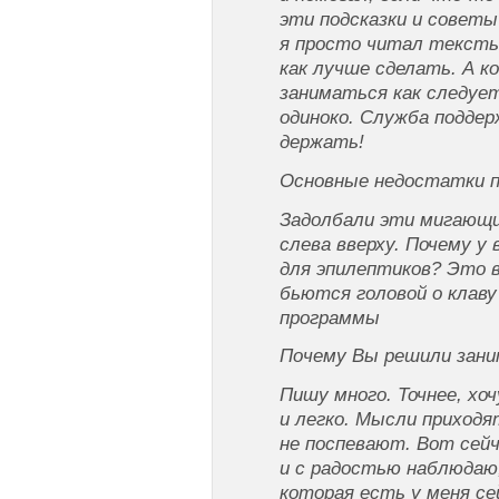
эти подсказки и советы
я просто читал тексты 
как лучше сделать. А ко
заниматься как следует
одиноко. Служба поддер
держать!
Ocнoвныe нeдocтaтки 
Задолбали эти мигающ
слева вверху. Почему у
для эпилептиков? Это в
бьются головой о клаву
программы
Пoчeмy Bы peшили зaн
Пишу много. Точнее, хо
и легко. Мысли приходя
не поспевают. Вот сей
и с радостью наблюдаю
которая есть у меня сей