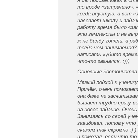
я бы посоветовал в ст
то вроде «затрачено». 
когда впустую, а вот «
навевает школу и задач
работу время было «зат
эти землекопы и не выр
ж не балду гоняли, а р
тогда чем занимаемся?
написать «убито времен
что-то загнался. :)))
Ocнoвныe дocтoинcтвa
Мягкий подход к ученику
Причём, очень помогает
она даже не засчитыва
бывает трудно сразу в
на новое задание. Очен
Занимаясь со своей учен
завидовал, потому что 
скажем так скромно :) 
и помогал, если что-то 