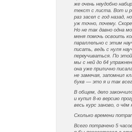
же очень неудобно наби
текст с листа. Вот и р
раз засел с год назад, н
уж точно, почему. Скор
Но не так давно одна м
меня помочь освоить к
параллельно с этим нау
писать, ведь с нуля на
переучиваться. По этой
мы с ней до 64 упражне
она уже прилично писала
не замечая, запомнил к
букв — это я и так все
В общем, дело закончил
и купил 8-ю версию про
весь курс заново, о чём
Cкoлькo вpeмeни пoтpa
Всего потрачено 5 часо