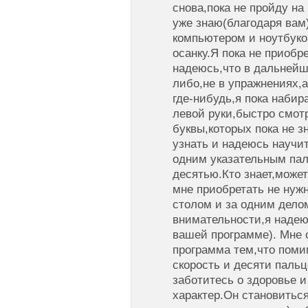
снова,пока не пройду на
уже знаю(благодаря вам)
компьютером и ноутбуко
осанку.Я пока не приоб
надеюсь,что в дальнейш
либо,не в упражнениях,а
где-нибудь,я пока наби
левой руки,быстро смотр
буквы,которых пока не 
узнать и надеюсь научи
одним указательным пал
десятью.Кто знает,может
мне приобретать не нужн
столом и за одним делом
внимательности,я надею
вашей программе). Мне 
программа тем,что поми
скорость и десяти паль
заботитесь о здоровье 
характер.Он становитьс