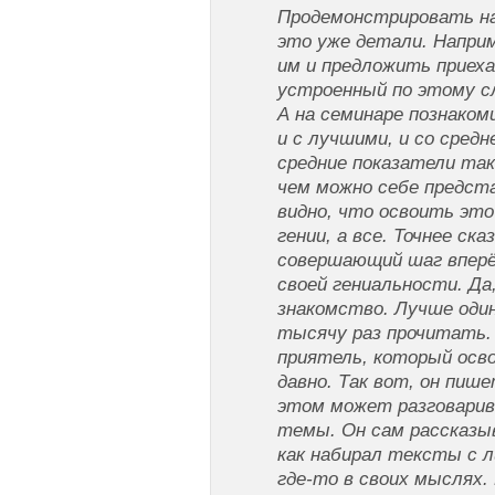
Продемонстрировать на
это уже детали. Напри
им и предложить приеха
устроенный по этому с
А на семинаре познаком
и с лучшими, и со средн
средние показатели так
чем можно себе предст
видно, что освоить это
гении, а все. Точнее ск
совершающий шаг вперё
своей гениальности. Да
знакомство. Лучше один
тысячу раз прочитать.
приятель, который осво
давно. Так вот, он пише
этом может разговарив
темы. Он сам рассказы
как набирал тексты с 
где-то в своих мыслях.