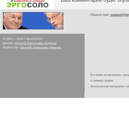
Ваш комментарий будет опуб
Пишите нам:
support@er
© 1997—
2026
«ЭргоСОЛО»
Дизайн:
Алексей Викторович Андреев
Вебмастер:
Евгений Алексеевич Никитин
Все права на материалы, наход
и смежных правах.
Использование материалов с