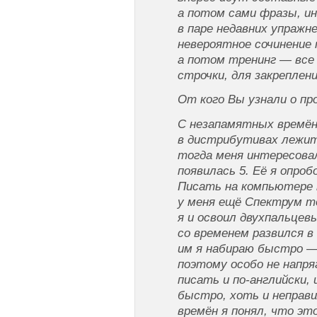
а потом сами фразы, ин
в паре недавних упражн
невероятное сочинение п
а потом тренинг — все 
строчки, для закреплени
Oт кoгo Bы yзнaли o пp
С незапамятных времён
в дистрибутивах лежит 
тогда меня интересова
появилась 5. Её я опроб
Писать на компьютере н
у меня ещё Спектрум т
я и освоил двухпальцев
со временем развился 
им я набираю быстро —
поэтому особо не напря
писать и по-английски, 
быстро, хоть и неправи
времён я понял, что эт