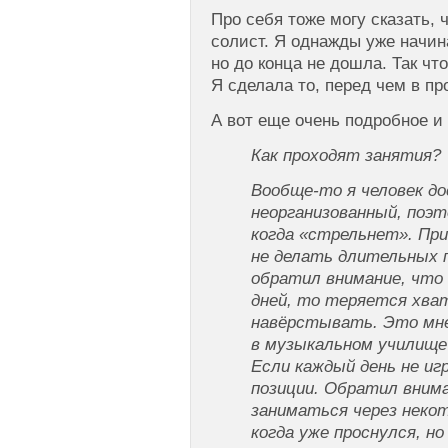
Про себя тоже могу сказать, ч
солист. Я однажды уже начин
но до конца не дошла. Так чт
Я сделала то, перед чем в п
А вот еще очень подробное и
Кaк пpoxoдят зaнятия?
Вообще-то я человек д
неорганизованный, поэ
когда «стрельнет». Пр
не делать длительных п
обратил внимание, что
дней, то теряется хват
навёрстывать. Это мне
в музыкальном училище
Если каждый день не иг
позиции. Обратил вним
заниматься через некот
когда уже проснулся, но