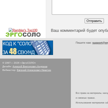
Ваш комментарий будет опуб
Пишите нам:
support@er
© 1997—
2026
«ЭргоСОЛО»
Дизайн:
Алексей Викторович Андреев
Вебмастер:
Евгений Алексеевич Никитин
Все права на материалы, наход
и смежных правах.
Использование материалов с