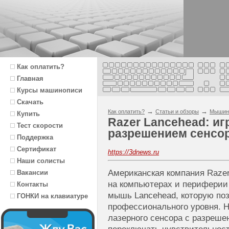
Как оплатить?
Главная
Курсы машинописи
Скачать
→
→
Как оплатить?
Статьи и обзоры
Мышин
Купить
Razer Lancehead: и
Тест скорости
разрешением сенсора
Поддержка
Сертификат
https://3dnews.ru
Наши солисты
Американская компания Raze
Вакансии
на компьютерах и периферии
Контакты
мышь Lancehead, которую по
ГОНКИ на клавиатуре
профессионального уровня. Н
лазерного сенсора с разрешен