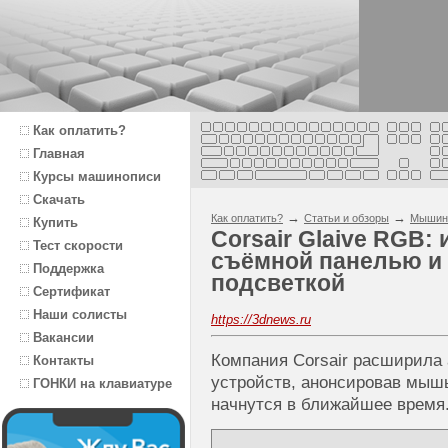
Как оплатить?
Главная
Курсы машинописи
Скачать
→
→
Как оплатить?
Статьи и обзоры
Мышин
Купить
Corsair Glaive RGB:
Тест скорости
съёмной панелью и 
Поддержка
подсветкой
Сертификат
Наши солисты
https://3dnews.ru
Вакансии
Компания Corsair расширила
Контакты
устройств, анонсировав мышь
ГОНКИ на клавиатуре
начнутся в ближайшее время