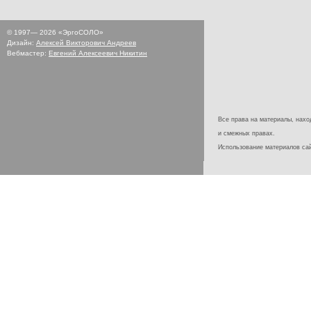
© 1997—
2026
«ЭргоСОЛО»
Дизайн:
Алексей Викторович Андреев
Вебмастер:
Евгений Алексеевич Никитин
Все права на материалы, наход
и смежных правах.
Использование материалов с