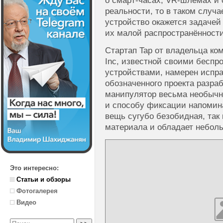
о смарт-часах, VR-шлемах и
реальности, то в таком случа
устройство окажется задачей
их малой распространённости
Стартап Tap от владельца ко
Inc, известной своими бесп
устройствами, намерен испра
обозначенного проекта разра
манипулятор весьма необычн
и способу фиксации напомин
вещь сугубо безобидная, так 
материала и обладает небол
Это интересно:
Статьи и обзоры
Фотогалерея
Видео