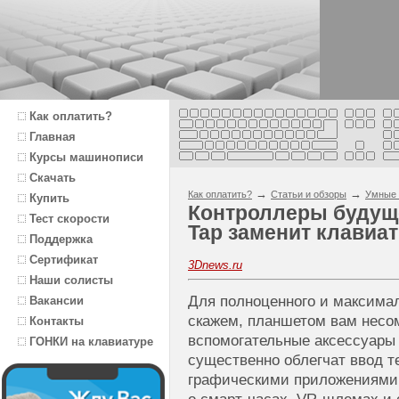
Как оплатить?
Главная
Курсы машинописи
Скачать
→
→
Как оплатить?
Статьи и обзоры
Умные 
Купить
Контроллеры будущ
Тест скорости
Tap заменит клавиа
Поддержка
Сертификат
3Dnews.ru
Наши солисты
Для полноценного и максима
Вакансии
скажем, планшетом вам несо
Контакты
вспомогательные аксессуары
ГОНКИ на клавиатуре
существенно облегчат ввод т
графическими приложениями. 