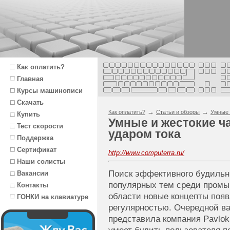
Как оплатить?
Главная
Курсы машинописи
Скачать
→
→
Как оплатить?
Статьи и обзоры
Умные 
Купить
Умные и жестокие ч
Тест скорости
ударом тока
Поддержка
Сертификат
http://www.computerra.ru/
Наши солисты
Поиск эффективного будильн
Вакансии
популярных тем среди промы
Контакты
области новые концепты поя
ГОНКИ на клавиатуре
регулярностью. Очередной в
представила компания Pavlok