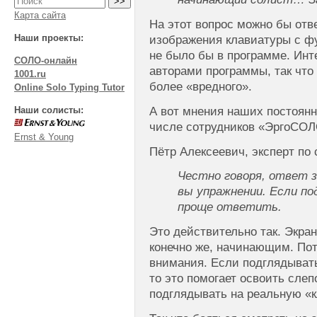
Карта сайта
На этот вопрос можно бы отве
Наши проекты:
изображения клавиатуры с фу
не было бы в программе. Ин
СОЛО-онлайн
авторами программы, так что 
1001.ru
более «вредного».
Online Solo Typing Tutor
Наши солисты:
А вот мнения наших постоянн
числе сотрудников «ЭргоСОЛ
Ernst & Young
Пётр Алексеевич, эксперт по 
Честно говоря, ответ з
вы упражнении. Если п
проще ответить.
Это действительно так. Экра
конечно же, начинающим. Пот
внимания. Если подглядывать
то это помогает освоить слеп
подглядывать на реальную «