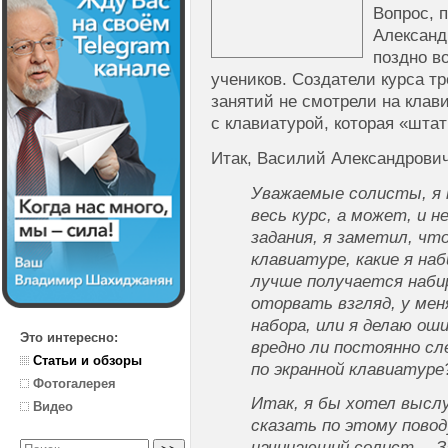
Вопрос, 
Александ
поздно в
учеников. Создатели курса т
занятий не смотрели на клави
с клавиатурой, которая «штат
Итак, Василий Александрович
Уважаемые солисты, я п
весь курс, а может, и н
задания, я заметил, что
клавиатуре, какие я наб
лучше получается наби
оторвать взгляд, у мен
набора, или я делаю ош
Это интересно:
вредно ли постоянно сл
Статьи и обзоры
по экранной клавиатуре
Фотогалерея
Итак, я бы хотел высл
Видео
сказать по этому повод
начинающий солист… За