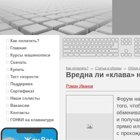
Как оплатить?
Главная
Курсы машинописи
Скачать
→
→
Как оплатить?
Статьи и обзоры
Обзор 
Купить
Вредна ли «клава» 
Тест скорости
Поддержка
Роман Иванов
Сертификат
Наши солисты
Форум на
того, чт
Вакансии
обменива
Контакты
и получа
ГОНКИ на клавиатуре
прямо ил
с прохож