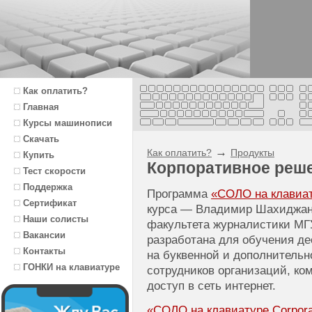
Как оплатить?
Главная
Курсы машинописи
Скачать
→
Как оплатить?
Продукты
Купить
Корпоративное реш
Тест скорости
Поддержка
Программа
«СОЛО на клавиату
Сертификат
курса — Владимир Шахиджаня
Наши солисты
факультета журналистики МГ
Вакансии
разработана для обучения д
Контакты
на буквенной и дополнитель
ГОНКИ на клавиатуре
сотрудников организаций, к
доступ в сеть интернет.
«СОЛО на клавиатуре Corporat