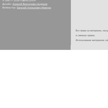
© 1997—
2026
«ЭргоСОЛО»
Дизайн:
Алексей Викторович Андреев
Вебмастер:
Евгений Алексеевич Никитин
Все права на материалы, наход
и смежных правах.
Использование материалов с