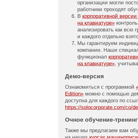
организации могли посто
работники проходят обу
В
корпоративной верси
на клавиатуре»
контроль
анализировать как всю г
и каждого отдельно взят
Мы гарантируем индиви
компании. Наши специал
функционал
корпоратив
на клавиатуре»
, учитыв
Демо-версия
Ознакомиться с программой
Edition»
можно с помощью дем
доступна для каждого по ссыл
https://solocorporate.com/co/d
Очное
обучение-тренинг
Также мы предлагаем вам об
на наших
курсах машинописи