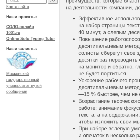
преимуществ, которые благо
Карта сайта
на деятельности компании, д
Наши проекты:
Эффективное использов
на набор страницы текс
СОЛО-онлайн
40 минут, а слепым дес
1001.ru
Повышение работоспосо
Online Solo Typing Tutor
десятипальцевым методо
Наши солисты:
солисты сберегут свое з
десятки раз переводить 
на монитор и обратно, г
не будет портиться.
Московский
государственный
Ускорение рабочего пр
университет путей
десятипальцевым методо
сообщения
—15 % быстрее, чем не
Возрастание творческог
работе: внимание фокус
текста, а на содержании
чтобы изложить свои м
При наборе вслепую ум
и опечаток в несколько р