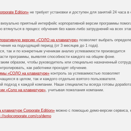
porate Edition»
не требует установки и доступен для занятий 24 часа в 
 визуально приятный интерфейс корпоративной версии программы помог
о втянуться в процесс обучения без каких-либо затруднений на всех эта
рпоративную версию «СОЛО на клавиатуре»
позволяет выбрать определ
бучения на подходящий период (от 3 месяцев до 1 года).
ся, так и по конкретным ученикам анализ успеваемости производится
асти программы, выявляя способности каждого на общем фоне.
таким образом, чтобы руководитель или специально назначенный сотруд
нтролировать, как работники проходят обучение.
аммы «СОЛО на клавиатуре»
контроль за успеваемостью позволяет
чащихся в целом, так и каждого отдельно взятого пользователя.
й подход к каждой компании. Наши специалисты всегда готовы доработ
сии «Соло на клавиатуре»
, учитывая пожелания компании.
клавиатуре Corporate Edition»
можно с помощью демо-версии сервиса, 
s://solocorporate.com/co/demo