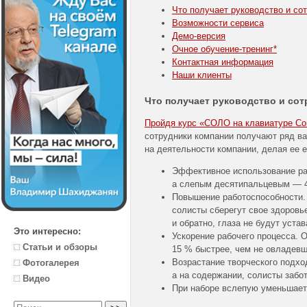
Что получает руководство и со
Возможности сервиса
Демо-версия
Очное
обучение-тренинг
*
Контактная информация
Наши клиенты
Что получает руководство и со
Пройдя курс «СОЛО на клавиатуре Corp
сотрудники компании получают ряд в
на деятельности компании, делая ее 
Эффективное использование раб
а слепым десятипальцевым — 4
Повышение работоспособности.
солисты сберегут свое здоровье
и обратно, глаза не будут устав
Это интересно:
Ускорение рабочего процесса.
Статьи и обзоры
15 % быстрее, чем не овладевш
Возрастание творческого подхо
Фотогалерея
а на содержании, солисты забо
Видео
При наборе вслепую уменьшаетс