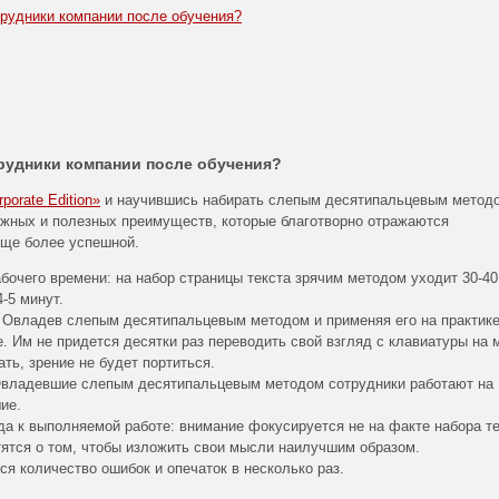
трудники компании после обучения?
трудники компании после обучения?
orate Edition»
и научившись набирать слепым десятипальцевым метод
ажных и полезных преимуществ, которые благотворно отражаются
еще более успешной.
очего времени: на набор страницы текста зрячим методом уходит 30-40
-5 минут.
 Овладев слепым десятипальцевым методом и применяя его на практике
. Им не придется десятки раз переводить свой взгляд с клавиатуры на 
ать, зрение не будет портиться.
 Овладевшие слепым десятипальцевым методом сотрудники работают на
ие.
да к выполняемой работе: внимание фокусируется не на факте набора те
тятся о том, чтобы изложить свои мысли наилучшим образом.
я количество ошибок и опечаток в несколько раз.