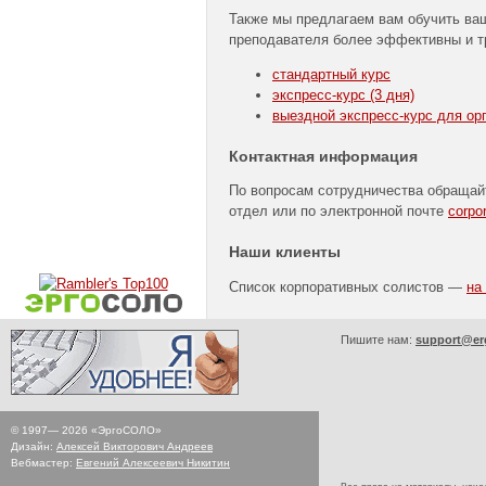
Также мы предлагаем вам обучить ва
преподавателя более эффективны и 
стандартный курс
экспресс-курс
(3 дня)
выездной
экспресс-курс
для орг
Контактная информация
По вопросам сотрудничества обращай
отдел или по электронной почте
corpo
Наши клиенты
Список корпоративных солистов —
на
Пишите нам:
support@er
© 1997—
2026
«ЭргоСОЛО»
Дизайн:
Алексей Викторович Андреев
Вебмастер:
Евгений Алексеевич Никитин