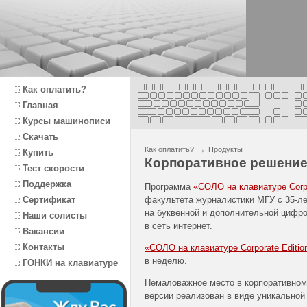
Как оплатить?
Главная
Курсы машинописи
Скачать
→
Как оплатить?
Продукты
Купить
Корпоративное решени
Тест скорости
Поддержка
Программа
«СОЛО на клавиатуре Corpo
факультета журналистики МГУ с 35-л
Сертификат
на буквенной и дополнительной цифро
Наши солисты
в сеть интернет.
Вакансии
Контакты
«СОЛО на клавиатуре Corporate Editio
в неделю.
ГОНКИ на клавиатуре
Немаловажное место в корпоративном 
версии реализован в виде уникальной