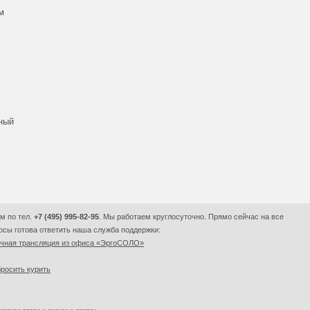
м
вный
м по тел.
+7 (495) 995-82-95
. Мы работаем круглосуточно. Прямо сейчас на все
сы готова ответить наша служба поддержки:
очная трансляция из офиса «ЭргоСОЛО»
росить курить