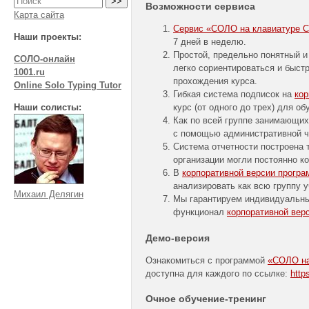
Возможности сервиса
Карта сайта
Сервис «СОЛО на клавиатуре Cor
Наши проекты:
7 дней в неделю.
Простой, предельно понятный и
СОЛО-онлайн
легко сориентироваться и быстр
1001.ru
прохождения курса.
Online Solo Typing Tutor
Гибкая система подписок на
ко
Наши солисты:
курс (от одного до трех) для о
Как по всей группе занимающих
с помощью административной ч
Система отчетности построена 
организации могли постоянно ко
В
корпоративной версии прогр
анализировать как всю группу у
Михаил Делягин
Мы гарантируем индивидуальны
функционал
корпоративной вер
Демо-версия
Ознакомиться с программой
«СОЛО на 
доступна для каждого по ссылке:
http
Очное
обучение-тренинг