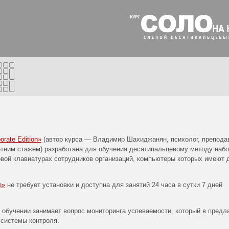
е
rate Edition»
(автор курса — Владимир Шахиджанян, психолог, препода
етним стажем) разработана для обучения десятипальцевому методу наб
вой клавиатурах сотрудников организаций, компьютеры которых имеют 
n»
не требует установки и доступна для занятий 24 часа в сутки 7 дней
обучении занимает вопрос мониторинга успеваемости, который в предл
 системы контроля.