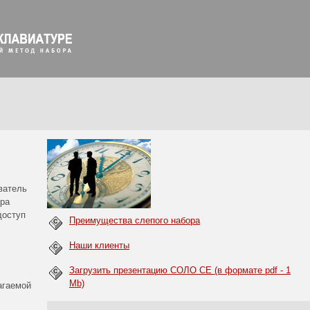
ватель
ора
доступ
Преимущества слепого набора
Наши клиенты
Загрузить презентацию СОЛО CE (в формате pdf - 1
Mb)
агаемой