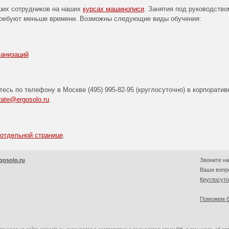
ших сотрудников на наших
курсах машинописи
. Занятия под руководство
требуют меньше времени. Возможны следующие виды обучения:
анизаций
тесь по телефону в Москве
(495) 995-82-95
(круглосуточно) в корпорати
rate@ergosolo.ru
.
 отдельной странице
.
gosolo.ru
Звоните на
Ваши вопро
Круглосут
Поможем б