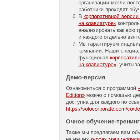
организации могли посто
работники проходят обу
В
корпоративной верси
на клавиатуре»
контроль
анализировать как всю г
и каждого отдельно взят
Мы гарантируем индиви
компании. Наши специал
функционал
корпоратив
на клавиатуре»
, учитыв
Демо-версия
Ознакомиться с программой
Edition»
можно с помощью дем
доступна для каждого по ссыл
https://solocorporate.com/co/d
Очное
обучение-тренинг
Также мы предлагаем вам об
на наших
курсах машинописи