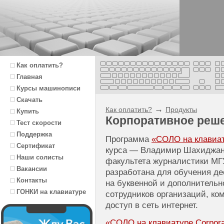
Как оплатить?
Главная
Курсы машинописи
Скачать
→
Как оплатить?
Продукты
Купить
Корпоративное реш
Тест скорости
Поддержка
Программа
«СОЛО на клавиату
Сертификат
курса — Владимир Шахиджаня
Наши солисты
факультета журналистики МГ
Вакансии
разработана для обучения д
Контакты
на буквенной и дополнитель
ГОНКИ на клавиатуре
сотрудников организаций, к
доступ в сеть интернет.
«СОЛО на клавиатуре Corporat