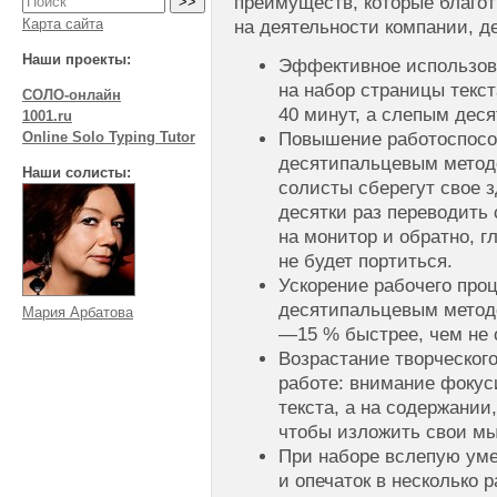
преимуществ, которые благо
Карта сайта
на деятельности компании, д
Наши проекты:
Эффективное использов
на набор страницы текс
СОЛО-онлайн
40 минут, а слепым дес
1001.ru
Повышение работоспосо
Online Solo Typing Tutor
десятипальцевым методо
Наши солисты:
солисты сберегут свое з
десятки раз переводить 
на монитор и обратно, г
не будет портиться.
Ускорение рабочего пр
десятипальцевым методо
Мария Арбатова
—15 % быстрее, чем не
Возрастание творческог
работе: внимание фокус
текста, а на содержании
чтобы изложить свои м
При наборе вслепую ум
и опечаток в несколько р