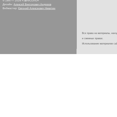
© 1997—
2026
«ЭргоСОЛО»
Дизайн:
Алексей Викторович Андреев
Вебмастер:
Евгений Алексеевич Никитин
Все права на материалы, наход
и смежных правах.
Использование материалов с