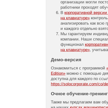
организации могли посто
работники проходят обу
В
корпоративной верси
на клавиатуре»
контроль
анализировать как всю г
и каждого отдельно взят
Мы гарантируем индиви
компании. Наши специал
функционал
корпоратив
на клавиатуре»
, учитыв
Демо-версия
Ознакомиться с программой
Edition»
можно с помощью дем
доступна для каждого по ссыл
https://solocorporate.com/co/d
Очное
обучение-тренинг
Также мы предлагаем вам об
на наших
курсах машинописи