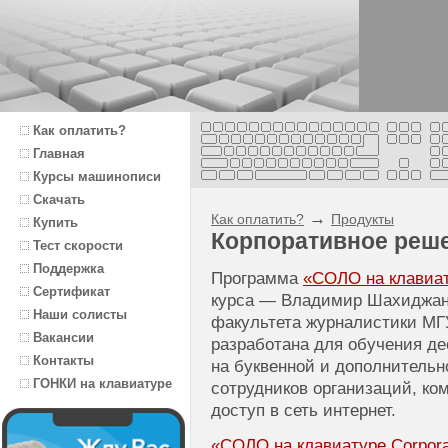
Как оплатить?
Главная
Курсы машинописи
Скачать
→
Как оплатить?
Продукты
Купить
Корпоративное реш
Тест скорости
Поддержка
Программа
«СОЛО на клавиату
Сертификат
курса — Владимир Шахиджаня
Наши солисты
факультета журналистики МГ
Вакансии
разработана для обучения д
Контакты
на буквенной и дополнитель
ГОНКИ на клавиатуре
сотрудников организаций, к
доступ в сеть интернет.
«СОЛО на клавиатуре Corporat