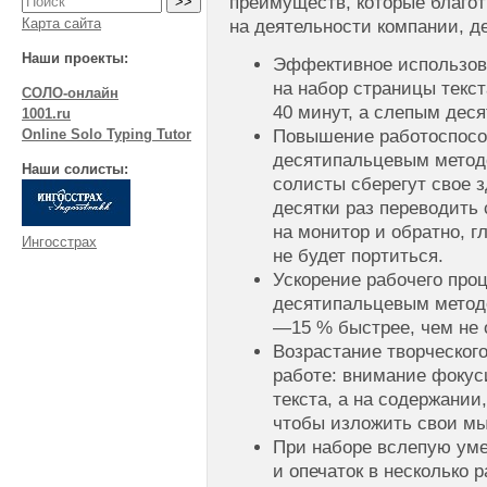
преимуществ, которые благо
Карта сайта
на деятельности компании, д
Наши проекты:
Эффективное использов
на набор страницы текс
СОЛО-онлайн
40 минут, а слепым дес
1001.ru
Повышение работоспосо
Online Solo Typing Tutor
десятипальцевым методо
Наши солисты:
солисты сберегут свое з
десятки раз переводить 
на монитор и обратно, г
Ингосстрах
не будет портиться.
Ускорение рабочего пр
десятипальцевым методо
—15 % быстрее, чем не
Возрастание творческог
работе: внимание фокус
текста, а на содержании
чтобы изложить свои м
При наборе вслепую ум
и опечаток в несколько р