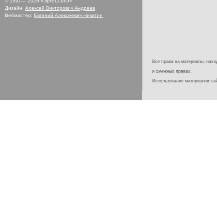
© 1997—
2026
«ЭргоСОЛО»
Дизайн:
Алексей Викторович Андреев
Вебмастер:
Евгений Алексеевич Никитин
Все права на материалы, наход
и смежных правах.
Использование материалов с