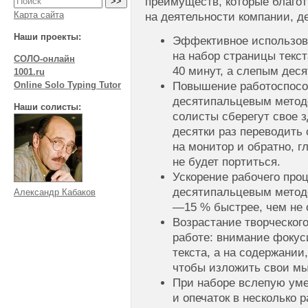
преимуществ, которые благо
Карта сайта
на деятельности компании, д
Наши проекты:
Эффективное использов
на набор страницы текс
СОЛО-онлайн
40 минут, а слепым дес
1001.ru
Повышение работоспосо
Online Solo Typing Tutor
десятипальцевым методо
Наши солисты:
солисты сберегут свое з
десятки раз переводить 
на монитор и обратно, г
не будет портиться.
Ускорение рабочего пр
десятипальцевым методо
Александр Кабаков
—15 % быстрее, чем не
Возрастание творческог
работе: внимание фокус
текста, а на содержании
чтобы изложить свои м
При наборе вслепую ум
и опечаток в несколько р