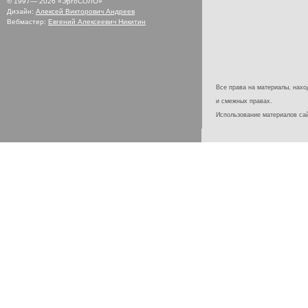
© 1997—
2026
«ЭргоСОЛО»
Дизайн:
Алексей Викторович Андреев
Вебмастер:
Евгений Алексеевич Никитин
Все права на материалы, наход
и смежных правах.
Использование материалов с