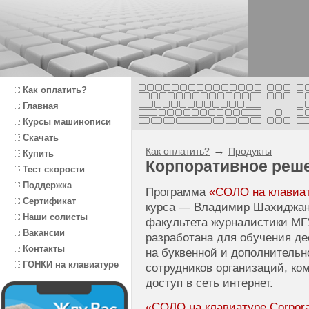
Как оплатить?
Главная
Курсы машинописи
Скачать
→
Как оплатить?
Продукты
Купить
Корпоративное реш
Тест скорости
Поддержка
Программа
«СОЛО на клавиату
Сертификат
курса — Владимир Шахиджаня
Наши солисты
факультета журналистики МГ
Вакансии
разработана для обучения д
Контакты
на буквенной и дополнитель
ГОНКИ на клавиатуре
сотрудников организаций, к
доступ в сеть интернет.
«СОЛО на клавиатуре Corporat