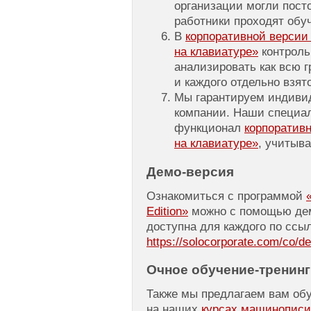
организации могли посто
работники проходят обу
В
корпоративной верси
на клавиатуре»
контроль
анализировать как всю г
и каждого отдельно взят
Мы гарантируем индиви
компании. Наши специал
функционал
корпоратив
на клавиатуре»
, учитыв
Демо-версия
Ознакомиться с программой
Edition»
можно с помощью дем
доступна для каждого по ссыл
https://solocorporate.com/co/d
Очное
обучение-тренинг
Также мы предлагаем вам об
на наших
курсах машинописи