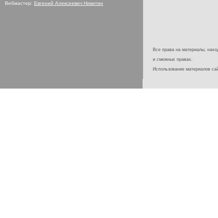
Вебмастер:
Евгений Алексеевич Никитин
Все права на материалы, наход
и смежных правах.
Использование материалов с