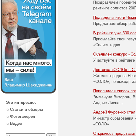
Поздравляем победите
рейтинге солистов 200
Подведены итоги Чемп
Предлагаем обзор рабо
В рейтинге уже 300 со
Присылайте свои резул
«Солист года».
Объявлен конкурс «Со
Участвуйте в рейтинге
Доставка «СОЛО» в Са
Жители города на Неве
«СОЛО», не выходя из
Пополнился список по
Эммануил Виторган, В
Это интересно:
Андрис Лиепа…
Статьи и обзоры
Андрей Фурсенко стал
Фотогалерея
Министр образования 
Видео
«СОЛО»
Открылось представит