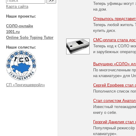
Теперь уфимцы могут 
Карта сайта
на дом.
Наши проекты:
Открылось представит
Теперь любой житель 
СОЛО-онлайн
купить диск.
1001.ru
Online Solo Typing Tutor
СМС-оплата стала дос
Теперь код к СОЛО мог
Наши солисты:
и зарубежных оператор
Выпущено «СОЛО» для
По многочисленным п
на клавиатуре» для Un
СП «Тенгизшевройл»
Сергей Ерофеев стал 
Пополнился список по
Стал солистом Анатол
Известный телеакадеми
книгу о себе.
Георгий Данелия стал 
Популярный режиссёр 
клавиатуре».