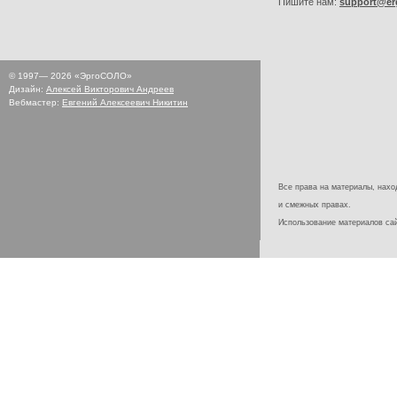
Пишите нам:
support@er
© 1997—
2026
«ЭргоСОЛО»
Дизайн:
Алексей Викторович Андреев
Вебмастер:
Евгений Алексеевич Никитин
Все права на материалы, наход
и смежных правах.
Использование материалов с