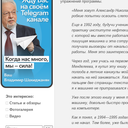
упражнений программы.
«Меня зовут Александр Никола
робкие попытки освоить слепо
Еще в 1992 году, будучи учени
практику институте нефтехими
с которой мы вместе работали
пишущая машинка и эта сотруд
получала выговоры от начальс
работы. Меня это заинтересо
Через год, уже учась на перво
Менделеева, я купил эту книгу
полгода в летние каникулы мо
начать на ней заниматься. Хва
пальцем две страницы текста 
я к машинке не притрагивался 
Это интересно:
Уже после этого книгу у меня 
машинку, довольно быстро прош
Статьи и обзоры
на компьютере.
Фотогалерея
Видео
Как я понял, в 1994—1995 год
и не начал. Тем более, уже был