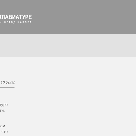
.12.2004
туре
ти,
нам
 сто