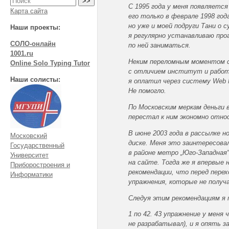
С 1995 года у меня появляется
Карта сайта
его только в феврале 1998 го
но уже и моей подруги Тани о 
Наши проекты:
я регулярно устанавливаю про
СОЛО-онлайн
по ней заниматься.
1001.ru
Неким переломным моментом ст
Online Solo Typing Tutor
с отличием институт и работа
Наши солисты:
я оплатил через систему Web 
Не помогло.
По Московским меркам деньги в
перестал к ним экономно отно
В июне 2003 года в рассылке н
Московский
диске. Меня это заинтересовал
Государственный
в районе метро „Юго-Западная“
Университет
на сайте. Тогда же я впервые 
Приборостроения и
рекомендации, что перед пере
Информатики
упражнения, которые не получ
Следуя этим рекомендациям я 
1 по 42. 43 упражнение у меня 
не разрабатывал), и я опять з