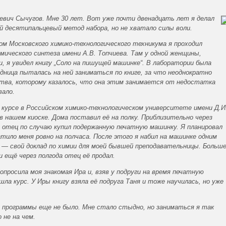
евич Сычугов. Мне 30 лет. Вот уже почти двенадцать лет я делал
й десятипальцевый метод набора, но не хватало силы воли.
ком Московского химико-технологического техникума я проходил
ческого синтеза имени А.В. Топчиева. Там у одной женщины,
, я увидел книгу „Соло на пишущей машинке“. В лаборатории была
ница пыталась на ней заниматься по книге, за что неоднократно
тва, которому казалось, что она этим занимается от недостатка
вало.
м курсе в Российском химико-технологическом университете имени Д.И
 в нашем киоске. Дома поставил её на полку. Приблизительно через
й отец по случаю купил подержанную печатную машинку. Я планировал
тило меня ровно на полчаса. После этого я набил на машинке одним
— свой доклад по химии для моей бывшей преподавательницы. Больш
и ещё через полгода отец её продал.
попросила моя знакомая Ира и, взяв у подруги на время печатную
ла курс. У Иры книгу взяла её подруга Таня и тоже научилась, но уже
ах программы еще не было. Мне стало стыдно, но заниматься я так
о не на чем.