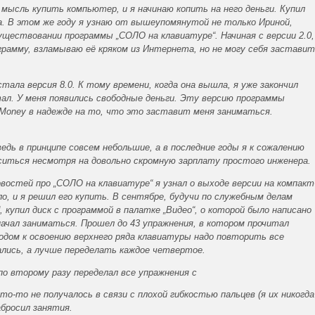
 мысль купить компьютер, и я начинаю копить на него деньги. Купил
да. В этом же году я узнаю от вышеупомянутой не только Ириной,
существовании программы „СОЛО на клавиатуре“. Начиная с версии 2.0,
грамму, взламываю её кряком из Интернета, но не могу себя застави
ала версия 8.0. К тому времени, когда она вышла, я уже закончил
л. У меня появились свободные деньги. Эту версию программы
Money в надежде на то, что это заставит меня заниматься.
едь в принципе совсем небольшие, а в последние годы я к сожалению
ситься несмотря на довольно скромную зарплату простого инженера.
овостей про „СОЛО на клавиатуре“ я узнал о выходе версии на компакт
о, и я решил его купить. В сентябре, будучи по служебным делам
, купил диск с программой в палатке „Видео“, о которой было написано
начал заниматься. Прошел до 43 упражнения, в котором прочитал
ходом к освоению верхнего ряда клавиатуры надо повторить все
ались, а лучше переделать каждое четвертое.
по второму разу переделал все упражнения с
что-то не получалось в связи с плохой гибкостью пальцев (я их никогда
абросил занятия.