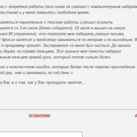
или с очередной работы (это никак не связано с компьютерным наборо
льством) и у меня появилось свободное время.
 заняться параллельно с поиском работы и решил освоить
анялся со 2-го июня (долго собирался). 19 июля я вышел на новую
ошел 80 упражнений, что позволило мне набирать разные письма,
не бросил занятия и продолжал заниматься по вечерам и по выходным. 
 я программу прошёл. Эксперимент со мной был чистый. До начала
ни двумя, ни тремя пальцами. Все нужные мне тексты набирал
ьным пальцем правой руки, который потом сильно болел.
ю и количеством ошибок, которые делаю после первого прохождения
ой раз, чем и занимаюсь по сей день.»
о Вас и о том, как у Вас проходили занятия…
.
оглавление