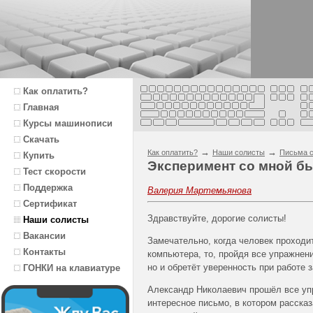
Как оплатить?
Главная
Курсы машинописи
Скачать
→
→
Как оплатить?
Наши солисты
Письма с
Купить
Эксперимент со мной б
Тест скорости
Поддержка
Валерия Мартемьянова
Сертификат
Здравствуйте, дорогие солисты!
Наши солисты
Вакансии
Замечательно, когда человек проходи
Контакты
компьютера, то, пройдя все упражнен
но и обретёт уверенность при работе 
ГОНКИ на клавиатуре
Александр Николаевич прошёл все уп
интересное письмо, в котором рассказ