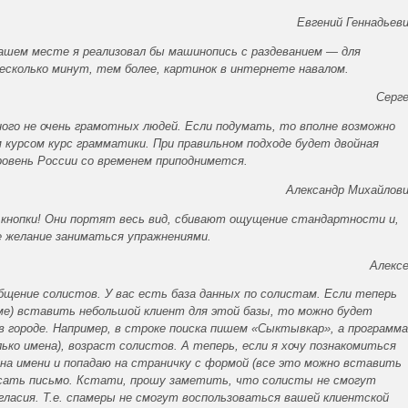
Евгений Геннадьев
ашем месте я реализовал бы машинопись с раздеванием — для
сколько минут, тем более, картинок в интернете навалом.
Серг
ного не очень грамотных людей. Если подумать, то вполне возможно
курсом курс грамматики. При правильном подходе будет двойная
уровень России со временем приподнимется.
Александр Михайлов
 кнопки! Они портят весь вид, сбивают ощущение стандартности и,
е желание заниматься упражнениями.
Алекс
общение солистов. У вас есть база данных по солистам. Если теперь
мме) вставить небольшой клиент для этой базы, то можно будет
 городе. Например, в строке поиска пишем «Сыктывкар», а программа
ько имена), возраст солистов. А теперь, если я хочу познакомиться
 на имени и попадаю на страничку с формой (все это можно вставить
исать письмо. Кстати, прошу заметить, что солисты не смогут
согласия. Т.е. спамеры не смогут воспользоваться вашей клиентской