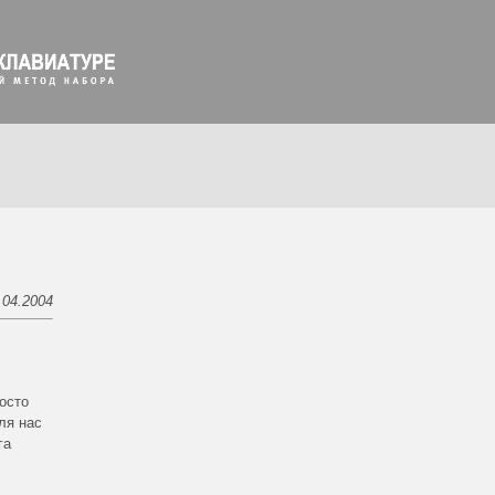
.04.2004
осто
ля нас
га