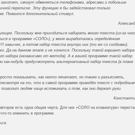
и захотят, смогут обменяться телефонами, адресами и побольше
 личной переписке. Эту функцию я бы задействовал только
мме. Появится дополнительный стимул.
Алексан
ющее. Поскольку мне приходиться набирать много текста (из-за чего
ться в программе «СОЛО»), у меня выработалась определённая
!!! кавычек, а потом набор текста внутри них (то же со скобками).
о. Да на данном этапе и не хочется. Поскольку такой вариант набора
о набора (независимо от метода). А в вашей программе такой набор
ли как-нибудь предусмотреть альтернативный набор текста (в плане
просто показывать, как некто печатает, но также и разъяснять,
 (несмотря на то, что в самой программе приведён текст с подробным
о позволит людям чаще вспоминать о том, как они держат руки.
Констант
авторов есть одна общая черта. Для них «СОЛО на клавиатуре» переста
что-то изменить в программе.
ьги.