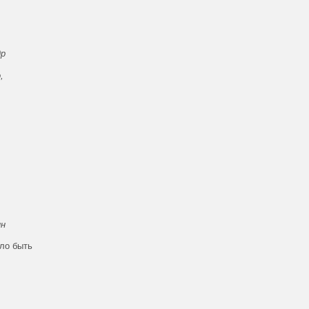
др
,
ин
ло быть