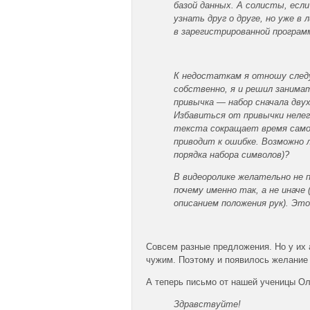
базой данных. А солисты, есл
узнать друг о друге, но уже в
в зарегистрированной програ
К недостаткам я отношу следу
собственно, я и решил занима
привычка — набор сначала двух
Избавиться от привычки нелегк
текста сокращает время самог
приводит к ошибке. Возможно 
порядка набора символов)?
В видеоролике желательно не 
почему именно так, а не иначе
описанием положения рук). Эт
Совсем разные предложения. Но у их 
чужим. Поэтому и появилось желание 
А теперь письмо от нашей ученицы Ол
Здравствуйте!