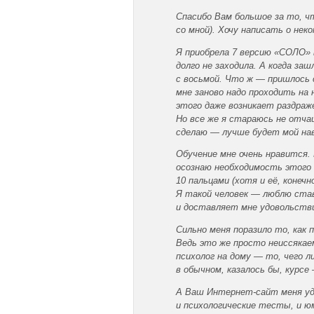
Спасибо Вам большое за то, ч
со мной). Хочу написать о нек
Я приобрела 7 версию «СОЛО» в
долго не заходила. А когда за
с восьмой. Что ж — пришлось
мне заново надо проходить на н
этого даже возникает раздраж
Но все же я стараюсь не отчаи
сделаю — лучше будет мой на
Обучение мне очень нравится.
осознаю необходимость этого 
10 пальцами (хотя и её, конеч
Я такой человек — люблю став
и доставляет мне удовольстви
Сильно меня поразило то, как 
Ведь это же просто неиссяка
психолог на дому — то, чего л
в обычном, казалось бы, курсе
А Ваш Интернет-сайт меня уди
и психологические тесты, и ю