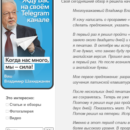
Свой сегодняшний обзор я решила нач
Многоуважаемый Владимир Вла
Я хочу написать о программе «
сделать предложения, указать
В первый раз я решил пройти «
заняло около двадцати дней) 
я печатаю. В октябре мы встр
Я не думал, что заново буду п
английская версия. Прошел ан
в первый раз. Но после возник
и английские буквы.
Мое первое предложение: разр
изучения латинской клавиатур
После нескольких дней печатан
же сохранялась. Теперь ее уже
Это интересно:
Поэтому я решил еще раз прой
Статьи и обзоры
двух дней). Показалось мало. 
Фотогалерея
Потом решил на пятерки. Испр
Видео
Именно в этот период стали в
более высокого уровня. В про