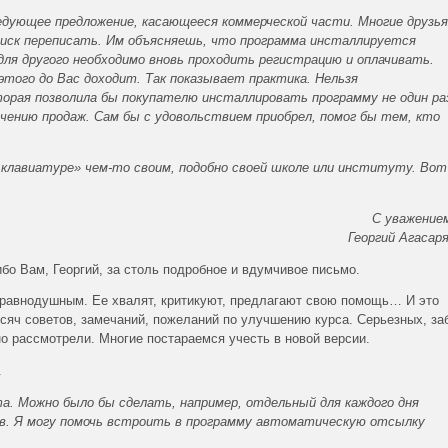
дующее предложение, касающееся коммерческой части. Многие друзья
диск переписать. Им объясняешь, что программа инсталлируется
для другого необходимо вновь проходить регистрацию и оплачивать.
этого до Вас доходит. Так показывает практика. Нельзя
торая позволила бы покупателю инсталлировать программу не один ра
ичению продаж. Сам бы с удовольствием приобрел, помог бы тем, кто
клавиатуре» чем-то своим, подобно своей школе или институту. Вот
С уважение
Георгий Агасар
бо Вам, Георгий, за столь подробное и вдумчивое письмо.
 равнодушным. Ее хвалят, критикуют, предлагают свою помощь… И это
сяч советов, замечаний, пожеланий по улучшению курса. Серьезных, за
 рассмотрели. Многие постараемся учесть в новой версии.
.
а. Можно было бы сделать, например, отдельный для каждого дня
в. Я могу помочь встроить в программу автоматическую отсылку