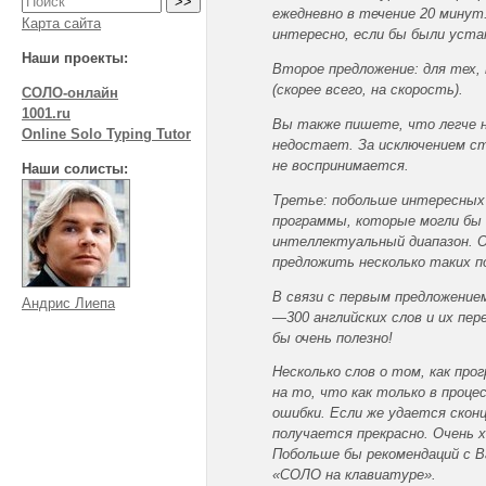
ежедневно в течение 20 мину
Карта сайта
интересно, если бы были уста
Наши проекты:
Второе предложение: для тех,
(скорее всего, на скорость).
СОЛО-онлайн
1001.ru
Вы также пишете, что легче
Online Solo Typing Tutor
недостает. За исключением ст
не воспринимается.
Наши солисты:
Третье: побольше интересных
программы, которые могли бы 
интеллектуальный диапазон. О
предложить несколько таких п
В связи с первым предложение
Андрис Лиепа
—300 английских слов и их пер
бы очень полезно!
Несколько слов о том, как про
на то, что как только в проц
ошибки. Если же удается скон
получается прекрасно. Очень 
Побольше бы рекомендаций с В
«СОЛО на клавиатуре».