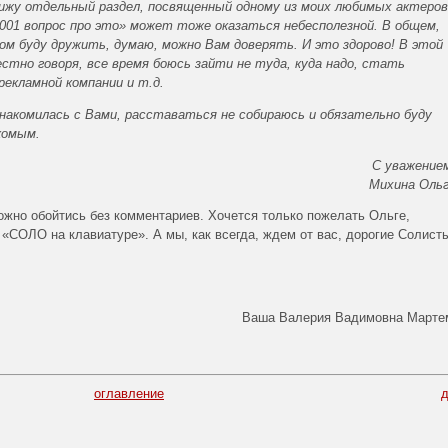
 вижу отдельный раздел, посвященный одному из моих любимых актеров
1001 вопрос про это» может тоже оказаться небесполезной. В общем,
м буду дружить, думаю, можно Вам доверять. И это здорово! В этой
естно говоря, все время боюсь зайти не туда, куда надо, стать
рекламной компании и т.д.
знакомилась с Вами, расставаться не собираюсь и обязательно буду
комым.
С уважение
Михина Оль
ожно обойтись без комментариев. Хочется только пожелать Ольге,
и «СОЛО на клавиатуре». А мы, как всегда, ждем от вас, дорогие Солист
Ваша Валерия Вадимовна Марте
оглавление