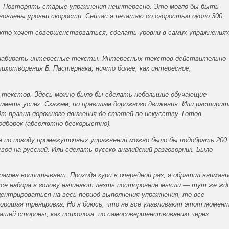
т. Повторять старые упражнения неинтересно. Это могло бы быть
новлены уровни скорости. Сейчас я печатаю со скоростью около 300.
 кто хочет совершенствоваться, сделать уровни в самих упражнения
 набирать интересные тексты. Интересных текстов действительно
ихотворения Б. Пастернака, ничто более, как интересное,
 текстов. Здесь можно было бы сделать небольшие обучающие
иметь успех. Скажем, по правилам дорожного движения. Или расширит
т правил дорожного движения до статей по искусству. Готов
одборок (абсолютно бескорыстно).
м по поводу промежуточных упражнений можно было бы подобрать 200
евод на русский. Или сделать русско-английский разговорник. Было
грамма воспитывает. Проходя курс в очередной раз, я обратил внимани
ессе набора в голову начинают лезть посторонние мысли — тут же жд
центрироваться на весь период выполнения упражнения, то все
хорошая тренировка. Но я боюсь, что не все улавливают этот момент
ашей стороны, как психолога, по самосовершенствованию через