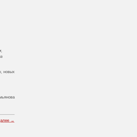
м,
га
ы, новых
мьянова
далее →