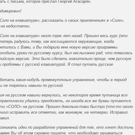
ать с письма, которое прислал Георгий Агасарян.
димирович!
Соло на клавиатуре», рассказать о своих приключениях в «Соло»,
 на недостатки.
Соло на клавиатуре» около трех лет назад. Прошел весь курс (это
и теперь радуюсь тому, как восхищаются окружающие, когда
етились с Вами, и Вы подарили мне новую версию программы.
роходить уроки по русскому курсу, был неслыханно рад, что появилась
глийскую версию. Это было сделать значительно проще, чем русскую
ли проблемы с русской клавиатурой. Я стал путать русские
аботать какие-нибудь промежуточные упражнения, чтобы в период
ы не терялись навыки по русской.
ия на русском навыки вернулись, но некоторое время путаница все
 практически удалось преодолеть, но иногда все же буквы путаются.
ти «СОЛО» на русском. Прошел довольно-таки быстро (что-то около
Решил исправить все отметки, как минимум, на четверки. Исправил.
авил.
озникать идеи по разработке упражнений для тех, кто хочет достичь
грамме Вы об этом скромно пишете, что необходимо заниматься