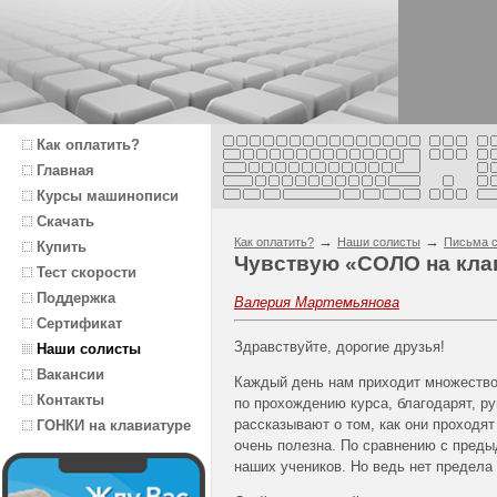
Как оплатить?
Главная
Курсы машинописи
Скачать
→
→
Как оплатить?
Наши солисты
Письма с
Купить
Чувствую «СОЛО на кла
Тест скорости
Поддержка
Валерия Мартемьянова
Сертификат
Здравствуйте, дорогие друзья!
Наши солисты
Вакансии
Каждый день нам приходит множество
Контакты
по прохождению курса, благодарят, р
рассказывают о том, как они проходят
ГОНКИ на клавиатуре
очень полезна. По сравнению с преды
наших учеников. Но ведь нет предел