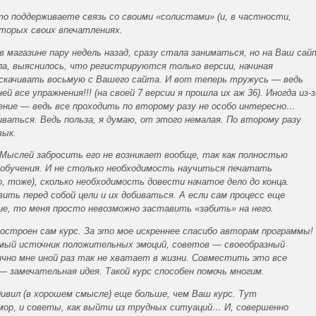
то поддерживаете связь со своими «солистами» (и, в частности,
оторых своих впечатлениях.
 магазине пару недель назад, сразу стала заниматься, но на Ваш сай
шла, выяснилось, что регистрируются только версии, начиная
 скачивать восьмую с Вашего сайта. И вот теперь тружусь — ведь
ей все упражнения!!! (на своей 7 версии я прошла их аж 36). Иногда из-з
ение — ведь все проходить по второму разу не особо интересно…
ваться. Ведь польза, я думаю, от этого немалая. По второму разу
вык.
 Мыслей забросить его не возникает вообще, так как полностью
обучения. И не столько необходимость научиться печатать
но, тоже), сколько необходимость довести начатое дело до конца.
ить перед собой цели и их добиваться. А если сам процесс еще
е, то меня просто невозможно заставить «забить» на него.
построен сам курс. За это мое искреннее спасибо авторам программы!
емый источник положительных эмоций, советов — своеобразный
ично мне иной раз так не хватает в жизни. Совместить это все
 — замечательная идея. Такой курс способен помочь многим.
вил (в хорошем смысле) еще больше, чем Ваш курс. Тут
мор, и советы, как выйти из трудных ситуаций… И, совершенно