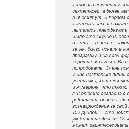
которого студенты по
секретарей, а далее а
в институт. В первом с
колледжа нам, к сожале
пытались преподавать 
Было это скучно и, соо
а жаль… Теперь я, нако
за ум, долго искала в 
программу и на всех фо
хорошие отзывы о Ваше
попробовать. Очень пон
у Вас настолько личны
учениками, хотя Вы меня
и я уверена, что таких,
Абсолютно согласна с 
работают, просто обя
вознаграждение за свой
150 рублей — это дейс
уж большие деньги. Сч
может заинтересовать