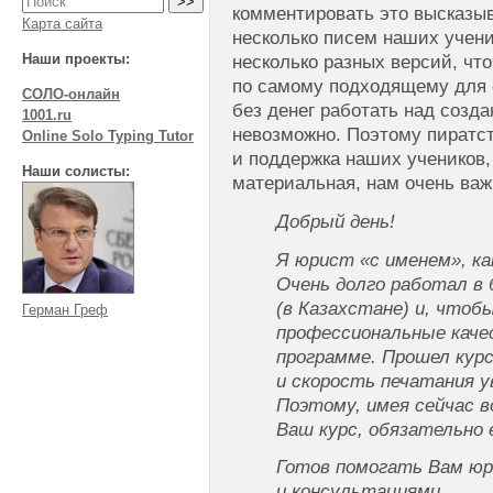
комментировать это высказыв
Карта сайта
несколько писем наших учени
Наши проекты:
несколько разных версий, чт
по самому подходящему для 
СОЛО-онлайн
без денег работать над созд
1001.ru
невозможно. Поэтому пиратст
Online Solo Typing Tutor
и поддержка наших учеников,
Наши солисты:
материальная, нам очень важ
Добрый день!
Я юрист «с именем», ка
Очень долго работал в
(в Казахстане) и, чтоб
Герман Греф
профессиональные каче
программе. Прошел курс
и скорость печатания у
Поэтому, имея сейчас 
Ваш курс, обязательно 
Готов помогать Вам юр
и консультациями.