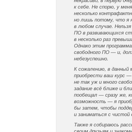
некрасиво, в первую оч
к себе. Не спорю, у ме
несколько контрафакт
но лишь потому, что я 
в любом случае. Нельзя
ПО в развивающихся ст
в несколько раз превы
Однако этим программа
свободного ПО — и, дол
небезуспешно.
К сожалению, в данный 
приобрести ваш курс — 
не так уж и много своб
задание всё ближе и бл
пообещал — сразу же, к
возможность — я прио
бы затем, чтобы подде
и заниматься с чистой
Также я собираюсь рас
своим друзьям и знако