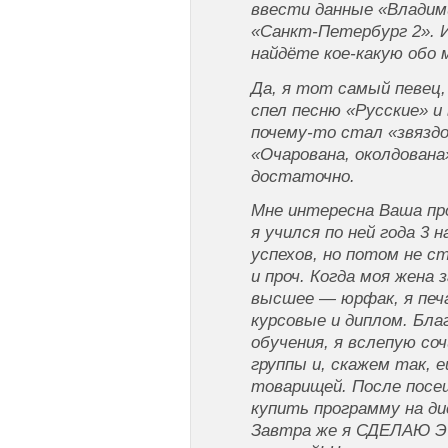
ввести данные «Владими
«Санкт-Петербург 2». 
найдёте кое-какую обо
Да, я тот самый певец,
спел песню «Русские» и
почему-то стал «звяздо
«Очарована, околдована
достаточно.
Мне интересна Ваша пр
я учился по ней года 3 н
успехов, но потом не с
и проч. Когда моя жена 
высшее — юрфак, я печ
курсовые и диплом. Бл
обучения, я вслепую со
группы и, скажем так, 
товарищей. После посе
купить программу на ди
Завтра же я СДЕЛАЮ ЭТ