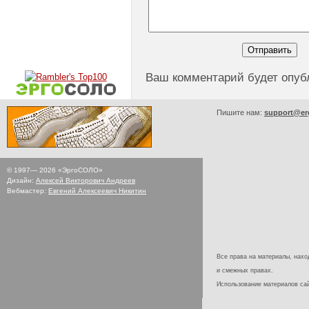
Ваш комментарий будет опуб
Пишите нам:
support@er
© 1997—
2026
«ЭргоСОЛО»
Дизайн:
Алексей Викторович Андреев
Вебмастер:
Евгений Алексеевич Никитин
Все права на материалы, наход
и смежных правах.
Использование материалов с