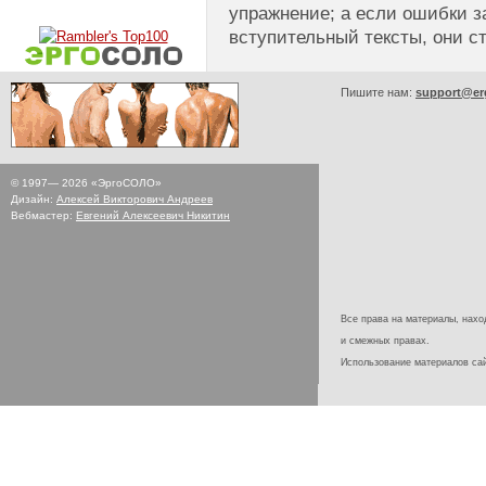
упражнение; а если ошибки з
вступительный тексты, они ст
Пишите нам:
support@er
© 1997—
2026
«ЭргоСОЛО»
Дизайн:
Алексей Викторович Андреев
Вебмастер:
Евгений Алексеевич Никитин
Все права на материалы, наход
и смежных правах.
Использование материалов с