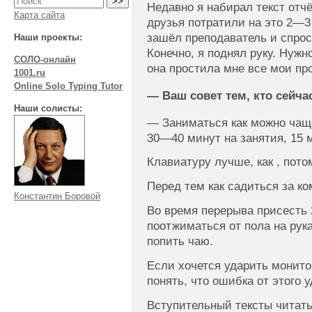
Недавно я набирал текст отчё
Карта сайта
друзья потратили на это
2—3
зашёл преподаватель и спрос
Наши проекты:
Конечно, я поднял руку. Нужно
СОЛО-онлайн
она простила мне все мои пр
1001.ru
Online Solo Typing Tutor
— Ваш совет тем, кто сейч
Наши солисты:
— Заниматься как можно чаще
30—40
минут на занятия, 15 
Клавиатуру лучше, как , потом
Перед тем как садиться за к
Константин Боровой
Во время перерыва присесть
поотжиматься от пола на рука
попить чаю.
Если хочется ударить монито
понять, что ошибка от этого 
Вступительный тексты читать