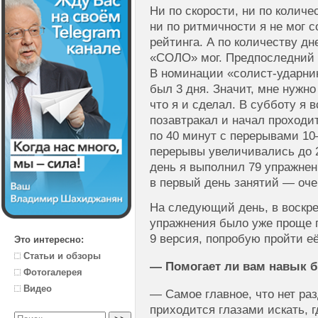
Ни по скорости, ни по количе
ни по ритмичности я не мог 
рейтинга. А по количеству д
«СОЛО» мог. Предпоследний 
В номинации «солист-ударни
был 3 дня. Значит, мне нужн
что я и сделал. В субботу я в
позавтракал и начал проход
по 40 минут с перерывами
10
перерывы увеличивались до 2
день я выполнил 79 упражнени
в первый день занятий — оче
На следующий день, в воскре
упражнения было уже проще п
9 версия, попробую пройти её 
Это интересно:
Статьи и обзоры
— Помогает ли вам навык б
Фотогалерея
Видео
— Самое главное, что нет раз
приходится глазами искать, г