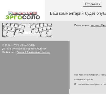
Ваш комментарий будет опуб
Пишите нам:
support@er
© 1997—
2026
«ЭргоСОЛО»
Дизайн:
Алексей Викторович Андреев
Вебмастер:
Евгений Алексеевич Никитин
Все права на материалы, наход
и смежных правах.
Использование материалов с