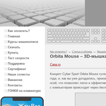
Как оплатить?
Главная
Курсы машинописи
Скачать
→
→
Как оплатить?
Статьи и обзоры
Мышин
Купить
Orbita Mouse – 3D-мышк
Тест скорости
Поддержка
Capa.ru
Сертификат
Концепт Cyber Sport Orbita Mouse гул
Наши солисты
года, и, как вы уже догадались, про
Вакансии
осей, что позволяет легко и эффекти
Контакты
с компьютером происходит через бесп
ГОНКИ на клавиатуре