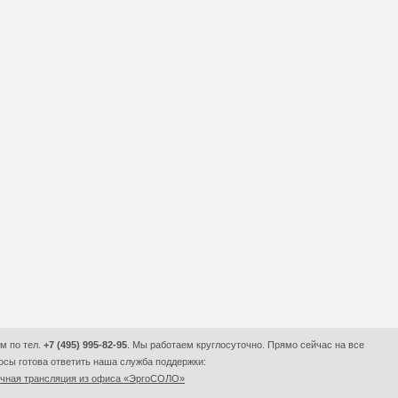
м по тел.
+7 (495) 995-82-95
. Мы работаем круглосуточно. Прямо сейчас на все
сы готова ответить наша служба поддержки:
очная трансляция из офиса «ЭргоСОЛО»