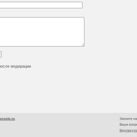
после модерации.
gosolo.ru
Звоните на
Ваши вопро
Круглосут