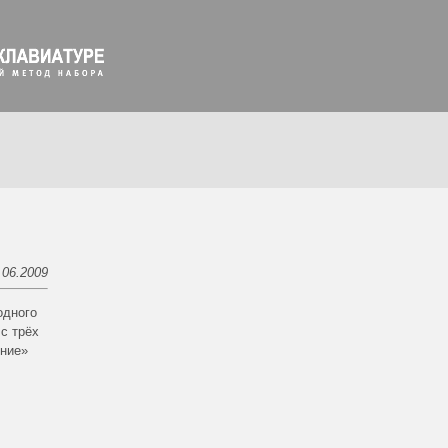
.06.2009
одного
с трёх
ение»