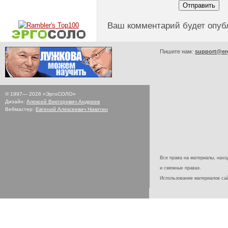
Ваш комментарий будет опуб
Пишите нам:
support@er
© 1997—
2026
«ЭргоСОЛО»
Дизайн:
Алексей Викторович Андреев
Вебмастер:
Евгений Алексеевич Никитин
Все права на материалы, наход
и смежных правах.
Использование материалов с