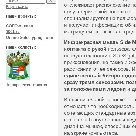
отслеживает расположение п
Карта сайта
полусферической поверхност
Наши проекты:
специализируется на пользов
и получает информацию об и
СОЛО-онлайн
матрицу емкостных электрод
1001.ru
Online Solo Typing Tutor
Инфракрасная мышь Side M
Наши солисты:
контакта с рукой
пользовател
особую технологию SideSight
прикосновения, но также и ж
расстоянии от ее сенсоров. И
единственный беспроводной
сразу тремя сенсорами, п
Таганрогская таможня
за положениями ладони и д
В пояснительной записке к эт
отмечает, что необходимость
сочетающих стандартные во
с multitouch обусловлены не
дизайна мышек, способных о
на экране компьютера.