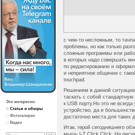
с
чем-то
несложным, то тачпа
проблемы, но как только разг
сложные программы или рабо
в которых надо совершать мн
по редактированию и оформл
и неприятное общение с тако
touchpad.
Решением в данной ситуации
таскать с собой стандартную
Это интересно:
к USB порту.Но это не всегда
Статьи и обзоры
устройство, да и большинств
Фотогалерея
достаточно места для таких 
Видео
Итак, герой сегодняшнего об
мышь
I-T
Click Click. На рис