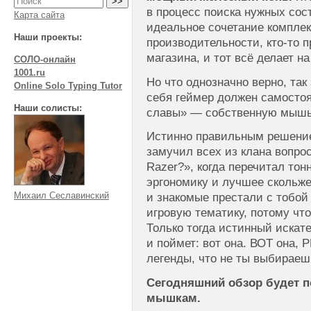
в процесс поиска нужных со
Карта сайта
идеальное сочетание компле
Наши проекты:
производительности, кто-то п
магазина, и тот всё делает на
СОЛО-онлайн
1001.ru
Но что однозначно верно, та
Online Solo Typing Tutor
себя геймер должен самостоя
Наши солисты:
славы» — собственную мышь
Истинно правильным решение 
замучил всех из клана вопрос
Razer?», когда перечитал тон
эргономику и лучшее скольже
Михаил Сеславинский
и знакомые престали с тобой
игровую тематику, потому что
Только тогда истинный искат
и поймет: вот она. ВОТ она, 
легенды, что не ты выбираеш
Сегодняшний обзор будет 
мышкам.