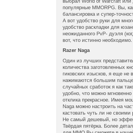
выбрал World of Warcraft или
популярные MMORPG. Вы, как 
балансировка и супер-точност
А вот удобство руки для мног
удобство раскладки для юзан
неожиданного PvP- дуэля (ко
вот, что истинно необходимо.
Razer Naga
Один из лучших представител
количества заготовленных кн
гиковских изысков, я еще не 
нажимаются большим пальцем
случайных сработок я как так
удобно, что можно мгновенно
отклика прекрасное. Имея м
Naga можно настроить на час
кастовать чуть ли не своими
Не самый дешевый, но эффек
Твёрдая пятёрка. Более дета
для ММО Вы сможете в наше