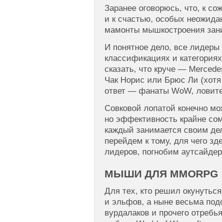
Заранее оговорюсь, что, к со
и к счастью, особых неожида
мамонты мышкостроения зани
И понятное дело, все лидеры
классификациях и категориях,
сказать, что круче — Merced
Чак Норис или Брюс Ли (хотя
ответ — фанаты WoW, ловите
Совковой лопатой конечно мо
но эффективность крайне со
каждый занимается своим дел
перейдем к тому, для чего з
лидеров, погнобим аутсайдер
МЫШИ ДЛЯ MMORPG
Для тех, кто решил окунуться
и эльфов, а ныне весьма под
вурдалаков и прочего отребья