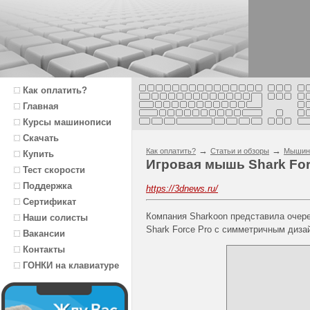
Как оплатить?
Главная
Курсы машинописи
Скачать
→
→
Как оплатить?
Статьи и обзоры
Мышин
Купить
Игровая мышь Shark For
Тест скорости
Поддержка
https://3dnews.ru/
Сертификат
Компания Sharkoon представила очер
Наши солисты
Shark Force Pro с симметричным диза
Вакансии
Контакты
ГОНКИ на клавиатуре