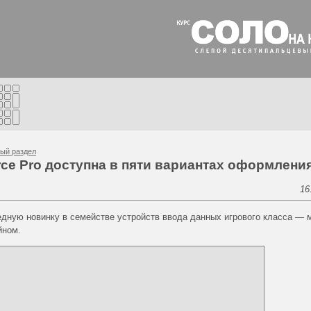
ый раздел
ce Pro доступна в пяти вариантах оформлени
16
едную новинку в семействе устройств ввода данных игрового класса —
йном.