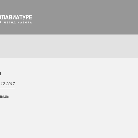
я
.12.2017
 мышь