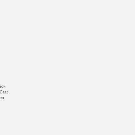
вой
Cast
ев.