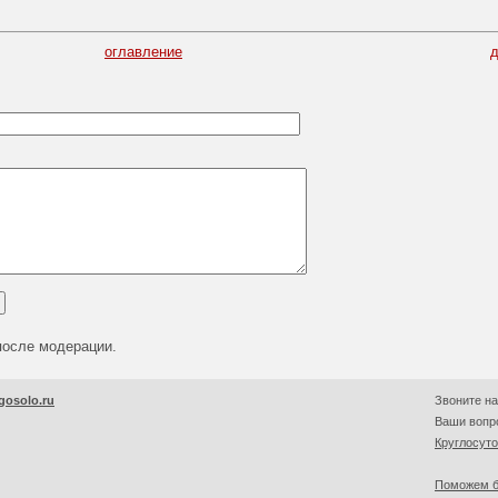
оглавление
после модерации.
gosolo.ru
Звоните на
Ваши вопро
Круглосут
Поможем б