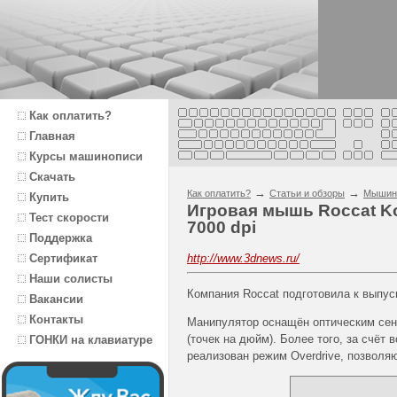
Как оплатить?
Главная
Курсы машинописи
Скачать
→
→
Как оплатить?
Статьи и обзоры
Мышин
Купить
Игровая мышь Roccat K
Тест скорости
7000 dpi
Поддержка
http://www.3dnews.ru/
Сертификат
Наши солисты
Компания Roccat подготовила к выпу
Вакансии
Контакты
Манипулятор оснащён оптическим сен
(точек на дюйм). Более того, за счёт
ГОНКИ на клавиатуре
реализован режим Overdrive, позволя