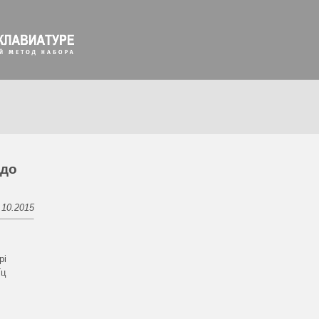
 до
.10.2015
pi
Гц