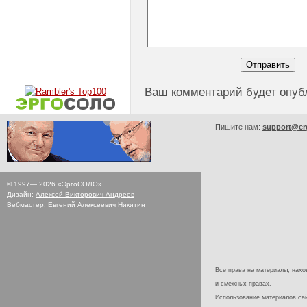
Ваш комментарий будет опуб
Пишите нам:
support@er
© 1997—
2026
«ЭргоСОЛО»
Дизайн:
Алексей Викторович Андреев
Вебмастер:
Евгений Алексеевич Никитин
Все права на материалы, наход
и смежных правах.
Использование материалов с