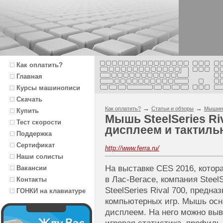
Как оплатить?
Главная
Курсы машинописи
Скачать
→
→
Как оплатить?
Статьи и обзоры
Мышин
Купить
Мышь SteelSeries Ri
Тест скорости
дисплеем и тактиль
Поддержка
Сертификат
http://www.ferra.ru/
Наши солисты
На выставке CES 2016, котора
Вакансии
в Лас-Вегасе, компания Stee
Контакты
SteelSeries Rival 700, предн
ГОНКИ на клавиатуре
компьютерных игр. Мышь ос
дисплеем. На него можно вы