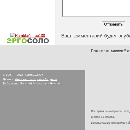
Ваш комментарий будет опуб
Пишите нам:
support@er
© 1997—
2026
«ЭргоСОЛО»
Дизайн:
Алексей Викторович Андреев
Вебмастер:
Евгений Алексеевич Никитин
Все права на материалы, наход
и смежных правах.
Использование материалов с