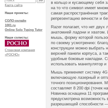
в кольцо и кусающему себя з
Карта сайта
на то что символ имеет множ
самая распространённая тракт
Наши проекты:
репрезентацию вечности и бе
СОЛО-онлайн
1001.ru
Razer полагает, что нет двух
Online Solo Typing Tutor
анатомией ладони и хватом.
мышь, форму которой пользо
Наши солисты:
по своему усмотрению: благ
конструкции можно выбрать н
Страховая компания
верхней панели корпуса, а т
«РОСНО»
удобные боковые накладки. 
использовать манипулятор и 
Мышь применяет систему 4G 
включающую лазерный и опти
точного позиционирования. 
составляет 8 200 dpi (точек 
Новинка оснащена 11 програ
предусмотрена возможность 
разрешающей способности — 