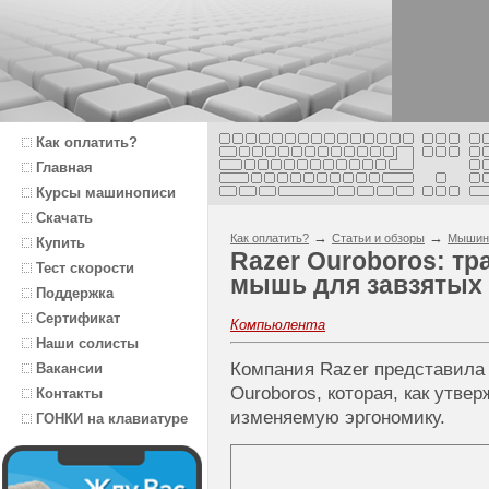
Как оплатить?
Главная
Курсы машинописи
Скачать
→
→
Как оплатить?
Статьи и обзоры
Мышин
Купить
Razer Ouroboros: т
Тест скорости
мышь для завзятых 
Поддержка
Сертификат
Компьюлента
Наши солисты
Компания Razer представил
Вакансии
Ouroboros, которая, как утве
Контакты
изменяемую эргономику.
ГОНКИ на клавиатуре