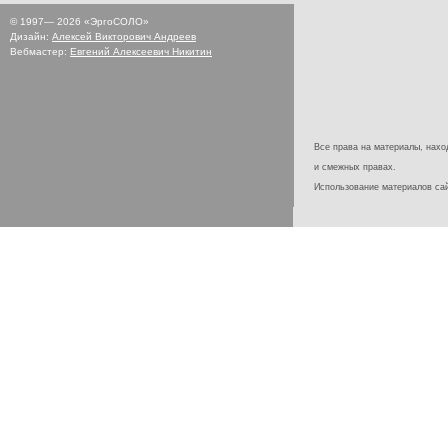
© 1997—
2026
«ЭргоСОЛО»
Дизайн:
Алексей Викторович Андреев
Вебмастер:
Евгений Алексеевич Никитин
Все права на материалы, наход
и смежных правах.
Использование материалов с