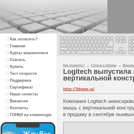
Как оплатить?
Главная
Курсы машинописи
Скачать
→
→
Как оплатить?
Статьи и обзоры
Мышин
Купить
Logitech выпустила
Тест скорости
вертикальной конст
Поддержка
Сертификат
https://3dnews.ru/
Наши солисты
Компания Logitech анонсиров
Вакансии
мышь с вертикальной констру
Контакты
в продажу в сентябре нынешн
ГОНКИ на клавиатуре