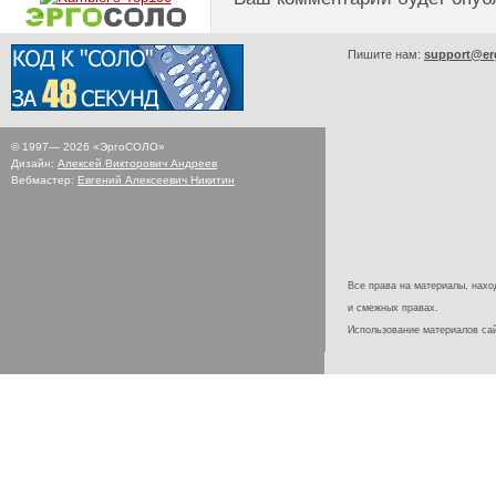
Пишите нам:
support@er
© 1997—
2026
«ЭргоСОЛО»
Дизайн:
Алексей Викторович Андреев
Вебмастер:
Евгений Алексеевич Никитин
Все права на материалы, наход
и смежных правах.
Использование материалов с