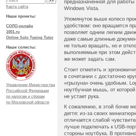
предназначенной для работы
Карта сайта
Windows Vista.
Наши проекты:
Упомянутое выше колесо про
удобством: оно вращается пра
СОЛО-онлайн
позволяет одним легким дви
1001.ru
Online Solo Typing Tutor
даже самые длинные документ
не только вращать, но и откл
Наши солисты:
выполняемые при этом дейст
же может задать сам.
Стоит отметить и эргономич
в сочетании с достаточно кр
«грызуна» очень удобным. Lo
Управление Министерства
ноутбучная мышь, от которой
Российской Федерации
не устает рука.
по налогам и сборам
по Московской области
К сожалению, в этой бочке м
дегтя:
из-за
своих миниатюрн
отличается слабой чувствител
лучше подключать к USB-порт
стороны ноутбука. В против