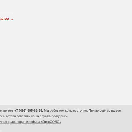
далее →
м по тел.
+7 (495) 995-82-95
. Мы работаем круглосуточно. Прямо сейчас на все
сы готова ответить наша служба поддержки:
очная трансляция из офиса «ЭргоСОЛО»