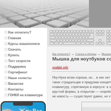
Как оплатить?
Главная
Курсы машинописи
Скачать
→
→
Как оплатить?
Статьи и обзоры
Мышин
Купить
Мышка для ноутбуков с
Тест скорости
Поддержка
mobbit.info
Сертификат
Ноутбуки всем хороши, но... в них не
Наши солисты
таких страдальцев и придуман концеп
Вакансии
клавиатуру, спрятанную в корпусе: в
Контакты
круглой формы, в открытом — «короб
ГОНКИ на клавиатуре
не новость — существуют давно, но эт