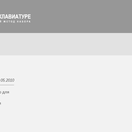
.05.2010
о для
и