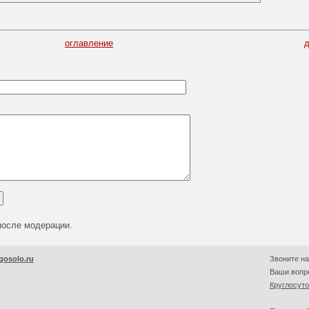
оглавление
после модерации.
gosolo.ru
Звоните на
Ваши вопро
Круглосут