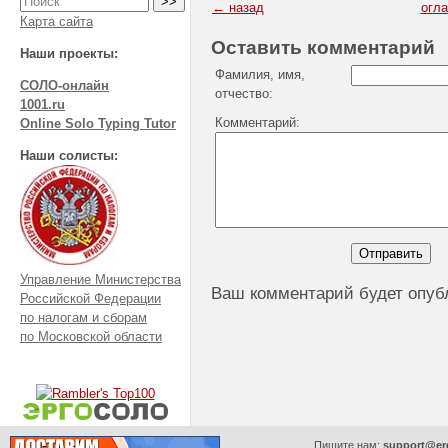
← назад
огл
Карта сайта
Оставить комментарий
Наши проекты:
Фамилия, имя,
СОЛО-онлайн
отчество:
1001.ru
Комментарий:
Online Solo Typing Tutor
Наши солисты:
Управление Министерства
Ваш комментарий будет опуб
Российской Федерации
по налогам и сборам
по Московской области
Пишите нам:
support@er