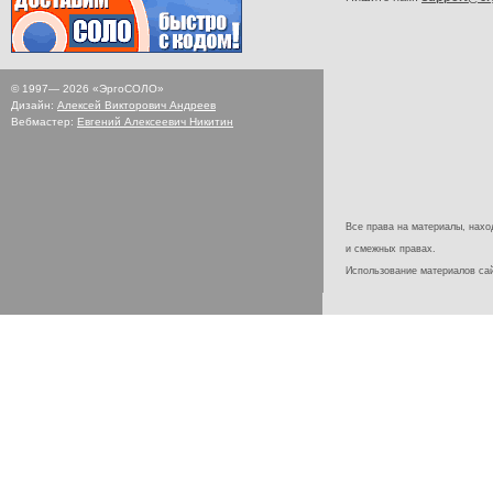
© 1997—
2026
«ЭргоСОЛО»
Дизайн:
Алексей Викторович Андреев
Вебмастер:
Евгений Алексеевич Никитин
Все права на материалы, наход
и смежных правах.
Использование материалов с