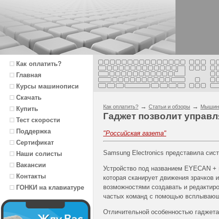
Как оплатить?
Главная
Курсы машинописи
Скачать
→
→
Как оплатить?
Статьи и обзоры
Мышин
Купить
Гаджет позволит управ
Тест скорости
Поддержка
"Российская газета"
Сертификат
Samsung Electronics представила си
Наши солисты
Вакансии
Устройство под названием EYECAN + 
Контакты
которая сканирует движения зрачков 
возможностями создавать и редактиро
ГОНКИ на клавиатуре
частых команд с помощью всплывающ
Отличительной особенностью гаджета 