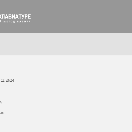
.11.2014
у,
ых