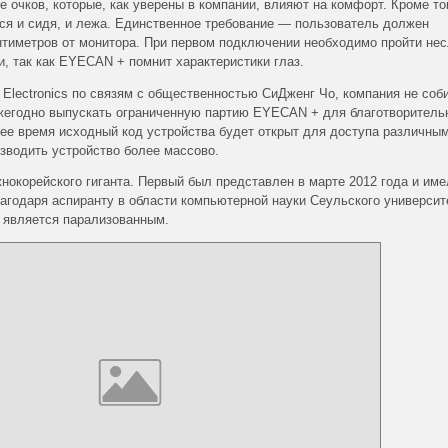
очков, которые, как уверены в компании, влияют на комфорт. Кроме тог
ся и сидя, и лежа. Единственное требование — пользователь должен
нтиметров от монитора. При первом подключении необходимо пройти не
и, так как EYECAN + помнит характеристики глаз.
Electronics по связям с общественностью СиДженг Чо, компания не соб
жегодно выпускать ограниченную партию EYECAN + для благотворитель
шее время исходный код устройства будет открыт для доступа различны
зводить устройство более массово.
нокорейского гиганта. Первый был представлен в марте 2012 года и име
агодаря аспиранту в области компьютерной науки Сеульского университ
 является парализованным.