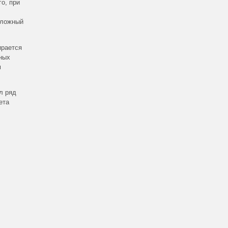
о, при
сложный
ирается
ных
м
л ряд
ета