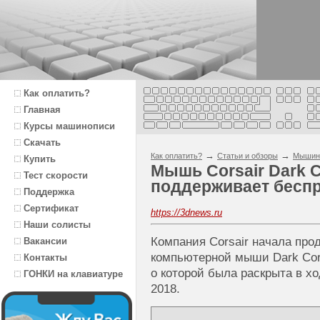
Как оплатить?
Главная
Курсы машинописи
Скачать
→
→
Как оплатить?
Статьи и обзоры
Мышин
Купить
Мышь Corsair Dark 
Тест скорости
поддерживает беспр
Поддержка
Сертификат
https://3dnews.ru
Наши солисты
Компания Corsair начала пр
Вакансии
компьютерной мыши Dark Co
Контакты
о которой была раскрыта в х
ГОНКИ на клавиатуре
2018.