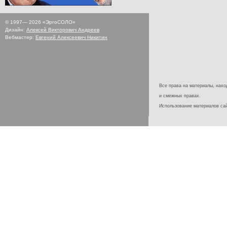
© 1997—
2026
«ЭргоСОЛО»
Дизайн:
Алексей Викторович Андреев
Вебмастер:
Евгений Алексеевич Никитин
Все права на материалы, наход
и смежных правах.
Использование материалов с